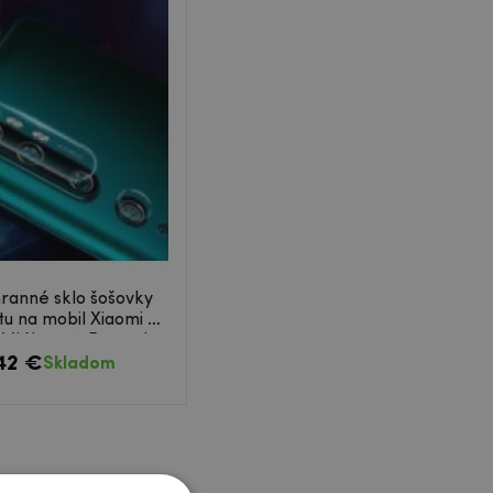
ranné sklo šošovky
u na mobil Xiaomi Mi
 Mi Note 10 Pro - 2ks
.42 €
Skladom