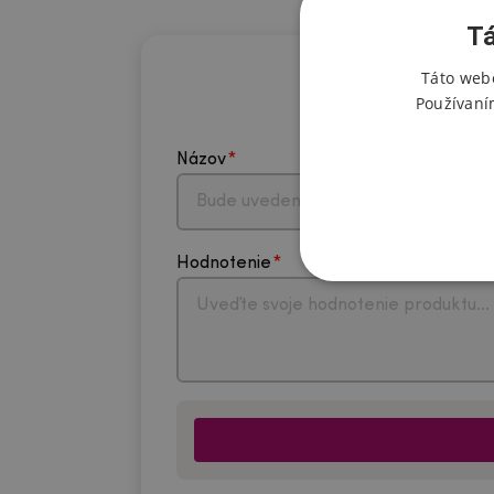
Tá
Táto webo
Používaní
Názov
Hodnotenie