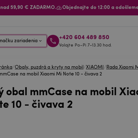
 nad 59,90 € ZADARMO.
Objednajte do 12:00 a odošleme
+420 604 489 850
načku zariadenia
Volajte Po–Pi 7–13.30 hod.
ránka
/
Obaly, puzdrá a kryty na mobil
/
XIAOMI
/
Rada Xiaomi 
mmCase na mobil Xiaomi Mi Note 10 - čivava 2
ý obal mmCase na mobil Xia
e 10 - čivava 2