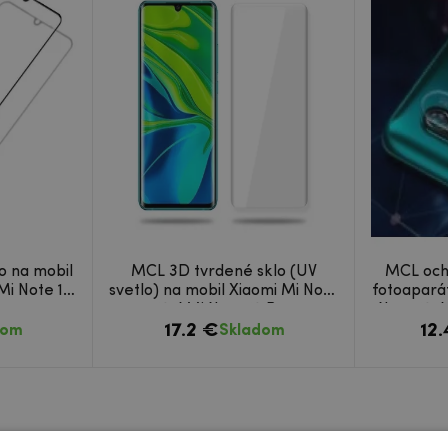
o na mobil
MCL 3D tvrdené sklo (UV
MCL och
Mi Note 10
svetlo) na mobil Xiaomi Mi Note
fotoaparát
10 / Mi Note 10 Pro
Note 10 /
17.2 €
12
dom
Skladom