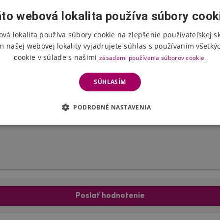
to webová lokalita používa súbory cook
vá lokalita používa súbory cookie na zlepšenie používateľskej s
Hodnotenie produktu
m našej webovej lokality vyjadrujete súhlas s používaním všetký
cookie v súlade s našimi
zásadami používania súborov cookie.
Vyberte počet hviezdičiek
SÚHLASÍM
PODROBNÉ NASTAVENIA
Poslať hodnotenie