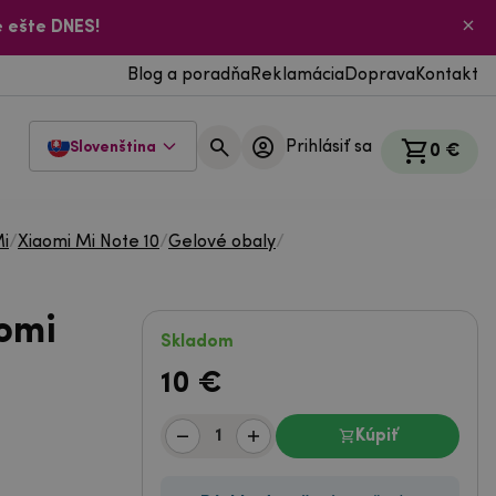
 ešte DNES!
Blog a poradňa
Reklamácia
Doprava
Kontakt
Prihlásiť sa
Slovenština
0 €
Mi
/
Xiaomi Mi Note 10
/
Gelové obaly
/
omi
Skladom
10
€
Kúpiť