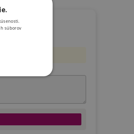
ie.
kúsenosti.
ch súborov