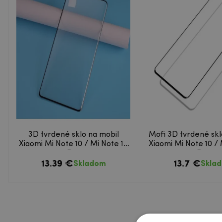
3D tvrdené sklo na mobil
Mofi 3D tvrdené skl
Xiaomi Mi Note 10 / Mi Note 10
Xiaomi Mi Note 10 / 
Pro
Pro
13.39 €
13.7 €
Skladom
Skla