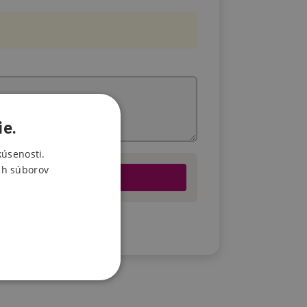
ie.
kúsenosti.
ch súborov
u.