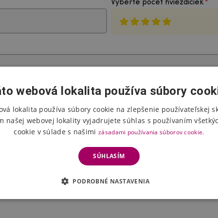
Vyberte počet hviezdičiek
to webová lokalita používa súbory cook
vá lokalita používa súbory cookie na zlepšenie používateľskej s
m našej webovej lokality vyjadrujete súhlas s používaním všetký
Poslať hodnotenie
cookie v súlade s našimi
zásadami používania súborov cookie.
SÚHLASÍM
 Hodnotenie pred zverejnením dvakrát skontroluje prevádzkovateľ e-shop
PODROBNÉ NASTAVENIA