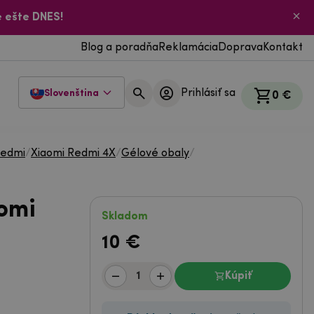
 ešte DNES!
Blog a poradňa
Reklamácia
Doprava
Kontakt
Prihlásiť sa
Slovenština
0 €
Redmi
/
Xiaomi Redmi 4X
/
Gélové obaly
/
omi
Skladom
10
€
Kúpiť