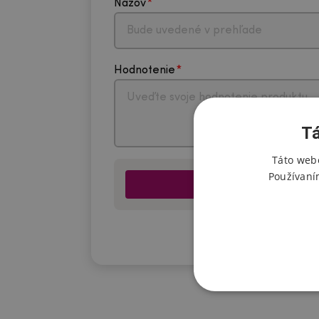
Názov
Hodnotenie
Tá
Táto webo
Používaní
*