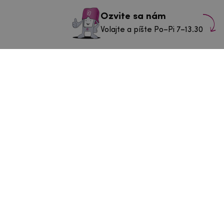
Ozvite sa nám
Volajte a píšte Po–Pi 7–13.30
info@mpouzdra.cz
+420 604 489 850
ás v Tábore
43/3
Po–Št:
9-11 a 11.30-14.30 h
a
Pia
9-11 a 11.30-13.30 h
So–Nie:
Zatvorené
Navigovať