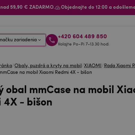
 nad 59,90 € ZADARMO.
Objednajte do 12:00 a odošleme
+420 604 489 850
načku zariadenia
Volajte Po–Pi 7–13.30 hod.
ránka
/
Obaly, puzdrá a kryty na mobil
/
XIAOMI
/
Rada Xiaomi 
mmCase na mobil Xiaomi Redmi 4X - bišon
ý obal mmCase na mobil Xia
 4X - bišon