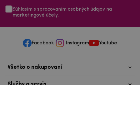
Súhlasím s
spracovaním osobných údajov
na
marketingové účely.
Facebook
Instagram
Youtube
Všetko o nakupovaní
Služby a servis
Nájdete nás v Tábore
info@mpouzdra.cz
+420 604 489 850