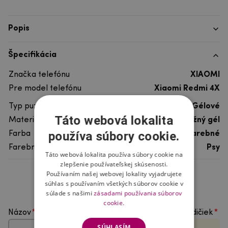
Popis
Špecifikácia
Značka telefónu
XIAOMI
Pre model telefónu
Xiaomi Redmi 4X
Typ puzdra
Gélové
Táto webová lokalita
Materiál
pružný gél
používa súbory cookie.
Farba
viacfarebné
Farebný motív
Psy
Táto webová lokalita používa súbory cookie na
zlepšenie používateľskej skúsenosti.
Používaním našej webovej lokality vyjadrujete
Hodnotenie produktu
súhlas s používaním všetkých súborov cookie v
súlade s našimi
zásadami používania súborov
cookie.
Názov
Vyberte počet hviezdičiek
SÚHLASÍM