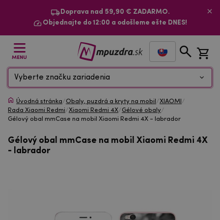
Doprava nad 59,90 € ZADARMO.
Objednajte do 12:00 a odošleme ešte DNES!
MENU
Vyberte značku zariadenia
Úvodná stránka
/
Obaly, puzdrá a kryty na mobil
/
XIAOMI
/
Rada Xiaomi Redmi
/
Xiaomi Redmi 4X
/
Gélové obaly
/
Gélový obal mmCase na mobil Xiaomi Redmi 4X - labrador
Gélový obal mmCase na mobil Xiaomi Redmi 4X
- labrador