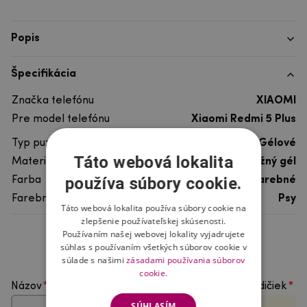
Popis
Špecifikácia
Značka telefónu
XIAOMI
Pre model telefónu
Xiaomi Redmi 5 Plus
Typ puzdra
Gélové
Táto webová lokalita
Materiál
pružný gél
používa súbory cookie.
Farba
viacfarebné
Farebný motív
Psy
Táto webová lokalita používa súbory cookie na
zlepšenie používateľskej skúsenosti.
Používaním našej webovej lokality vyjadrujete
Hodnotenie produktu
súhlas s používaním všetkých súborov cookie v
súlade s našimi
zásadami používania súborov
cookie.
Názov
Vyberte počet hviezdičiek
SÚHLASÍM