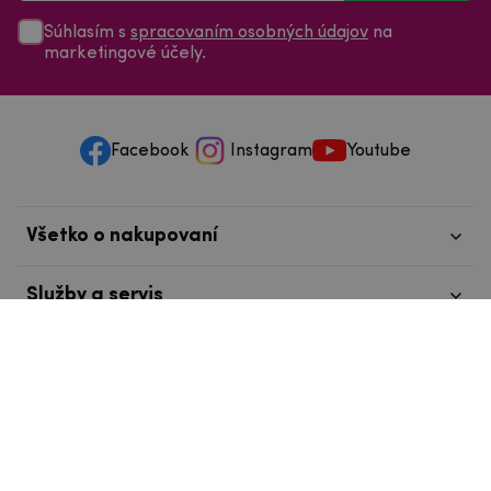
Súhlasím s
spracovaním osobných údajov
na
marketingové účely.
Facebook
Instagram
Youtube
Všetko o nakupovaní
Služby a servis
Nájdete nás v Tábore
info@mpouzdra.cz
+420 604 489 850