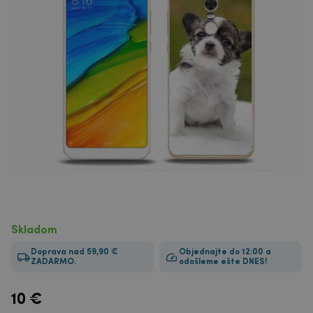
Skladom
Doprava nad 59,90 €
Objednajte do 12:00 a
ZADARMO.
odošleme ešte DNES!
10
€