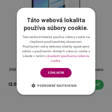
Táto webová lokalita
používa súbory cookie.
Táto webová lokalita používa súbory cookie na
zlepšenie používateľskej skúsenosti.
Používaním našej webovej lokality vyjadrujete
súhlas s používaním všetkých súborov cookie v
súlade s našimi
zásadami používania súborov
cookie.
IMK celoplošné tvrdené sklo na mobil Xiaomi Redmi
SÚHLASÍM
7A
12.08 €
Skladom
Kúpiť
PODROBNÉ NASTAVENIA