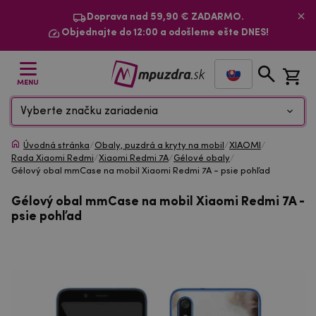
Doprava nad 59,90 € ZADARMO.
Objednajte do 12:00 a odošleme ešte DNES!
MENU
Vyberte značku zariadenia
Úvodná stránka
/
Obaly, puzdrá a kryty na mobil
/
XIAOMI
/
Rada Xiaomi Redmi
/
Xiaomi Redmi 7A
/
Gélové obaly
/
Gélový obal mmCase na mobil Xiaomi Redmi 7A - psie pohľad
Gélový obal mmCase na mobil Xiaomi Redmi 7A -
psie pohľad