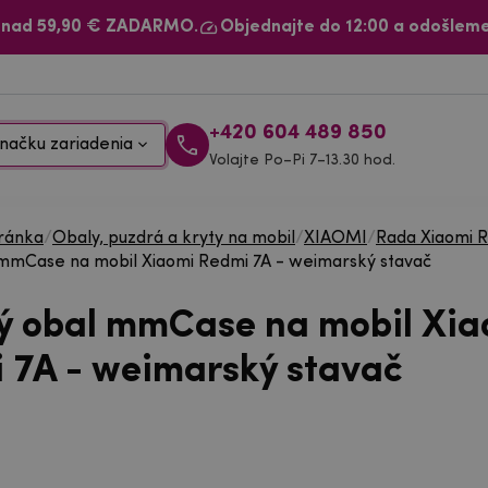
 nad 59,90 € ZADARMO.
Objednajte do 12:00 a odošleme
+420 604 489 850
načku zariadenia
Volajte Po–Pi 7–13.30 hod.
ránka
/
Obaly, puzdrá a kryty na mobil
/
XIAOMI
/
Rada Xiaomi 
mmCase na mobil Xiaomi Redmi 7A - weimarský stavač
ý obal mmCase na mobil Xia
 7A - weimarský stavač