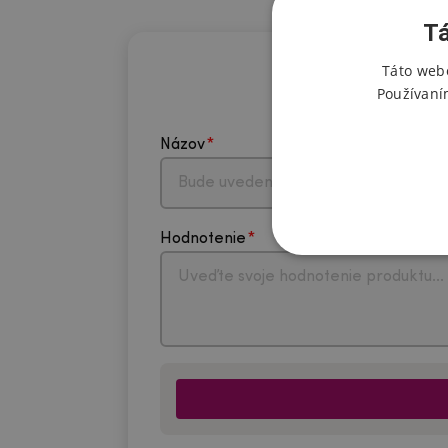
Tá
Táto webo
Používaní
Názov
Hodnotenie