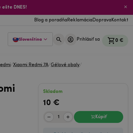
 ešte DNES!
Blog a poradňa
Reklamácia
Doprava
Kontakt
Prihlásiť sa
Slovenština
0 €
Redmi
/
Xiaomi Redmi 7A
/
Gélové obaly
/
omi
Skladom
10
€
Kúpiť