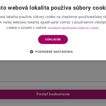
to webová lokalita používa súbory cook
vá lokalita používa súbory cookie na zlepšenie používateľskej s
Hodnotenie produktu
m našej webovej lokality vyjadrujete súhlas s používaním všetký
cookie v súlade s našimi
zásadami používania súborov cookie.
Vyberte počet hviezdičiek
SÚHLASÍM
PODROBNÉ NASTAVENIA
Poslať hodnotenie