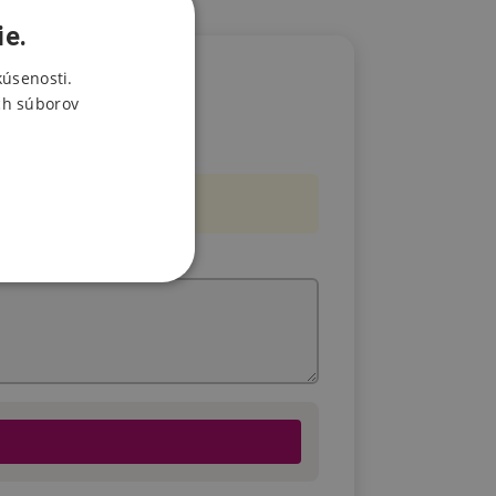
ie.
kúsenosti.
ch súborov