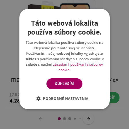
Táto webová lokalita
používa súbory cookie.
Táto webová lokalita používa súbory cookie na
zlepšenie používateľskej skúsenosti.
Používaním našej webovej lokality vyjadrujete
súhlas s používaním všetkých súborov cookie v
súlade s našimi
zásadami používania súborov
cookie.
ITIETIE tvrdené sklo pre mobil Xiaomi Redmi 8 / 8A
SÚHLASÍM
- 2ks
17.52 €
Kúpiť
Skladom
PODROBNÉ NASTAVENIA
4.28 €