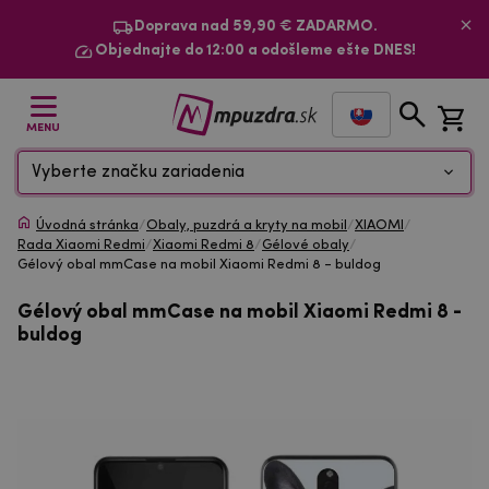
Doprava nad 59,90 € ZADARMO.
Objednajte do 12:00 a odošleme ešte DNES!
MENU
Vyberte značku zariadenia
Úvodná stránka
/
Obaly, puzdrá a kryty na mobil
/
XIAOMI
/
Rada Xiaomi Redmi
/
Xiaomi Redmi 8
/
Gélové obaly
/
Gélový obal mmCase na mobil Xiaomi Redmi 8 - buldog
Gélový obal mmCase na mobil Xiaomi Redmi 8 -
buldog