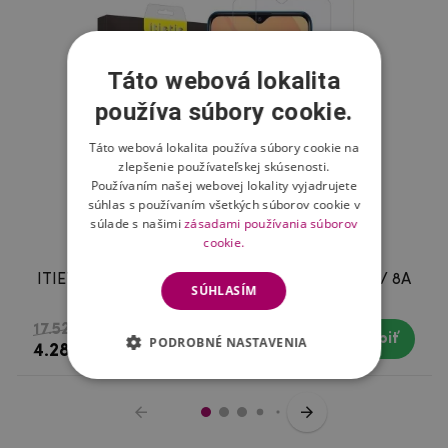
Táto webová lokalita
používa súbory cookie.
Táto webová lokalita používa súbory cookie na
zlepšenie používateľskej skúsenosti.
Používaním našej webovej lokality vyjadrujete
súhlas s používaním všetkých súborov cookie v
súlade s našimi
zásadami používania súborov
cookie.
ITIETIE tvrdené sklo pre mobil Xiaomi Redmi 8 / 8A
SÚHLASÍM
- 2ks
17.52 €
Kúpiť
Skladom
PODROBNÉ NASTAVENIA
4.28 €