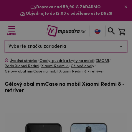
Doprava nad 59,90 € ZADARMO.
Objednajte do 12:00 a odošleme ešte DNES!
MENU
Vyberte značku zariadenia
Úvodná stránka
/
Obaly, puzdrá a kryty na mobil
/
XIAOMI
/
Rada Xiaomi Redmi
/
Xiaomi Redmi 8
/
Gélové obaly
/
Gélový obal mmCase na mobil Xiaomi Redmi 8 - retríver
Gélový obal mmCase na mobil Xiaomi Redmi 8 -
retríver