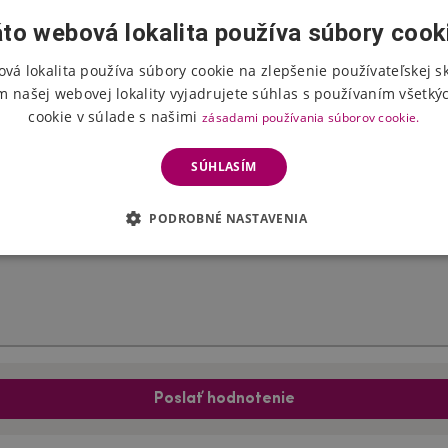
to webová lokalita používa súbory cook
vá lokalita používa súbory cookie na zlepšenie používateľskej s
Hodnotenie produktu
m našej webovej lokality vyjadrujete súhlas s používaním všetký
cookie v súlade s našimi
zásadami používania súborov cookie.
Vyberte počet hviezdičiek
SÚHLASÍM
PODROBNÉ NASTAVENIA
Poslať hodnotenie