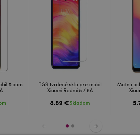
bil Xiaomi
TGS tvrdené sklo pre mobil
Matná och
8A
Xiaomi Redmi 8 / 8A
Xiao
8.89 €
5.
dom
Skladom