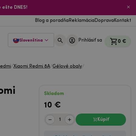
 ešte DNES!
Blog a poradňa
Reklamácia
Doprava
Kontakt
Prihlásiť sa
Slovenština
0 €
Redmi
/
Xiaomi Redmi 8A
/
Gélové obaly
/
omi
Skladom
10
€
Kúpiť