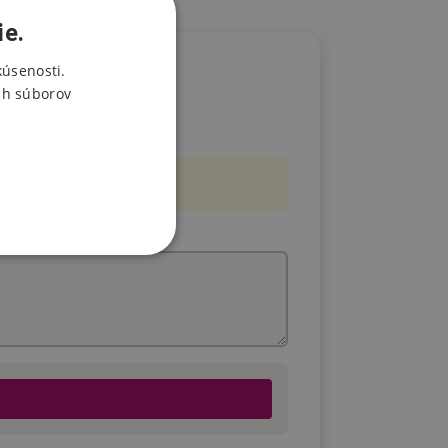
ie.
kúsenosti.
ch súborov