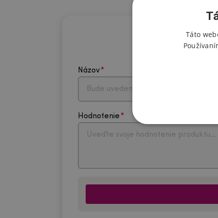
Tá
Táto webo
Používaní
Názov
Hodnotenie