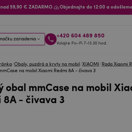
 nad 59,90 € ZADARMO.
Objednajte do 12:00 a odošleme
+420 604 489 850
načku zariadenia
Volajte Po–Pi 7–13.30 hod.
ránka
/
Obaly, puzdrá a kryty na mobil
/
XIAOMI
/
Rada Xiaomi 
mmCase na mobil Xiaomi Redmi 8A - čivava 3
ý obal mmCase na mobil Xia
 8A - čivava 3