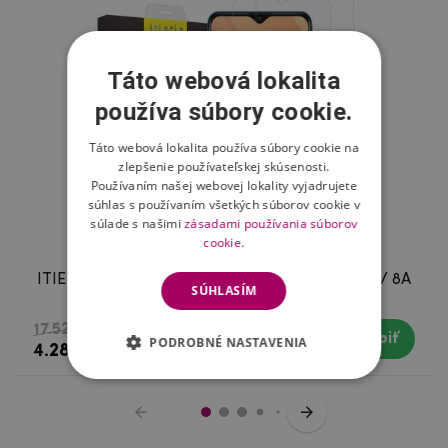
Táto webová lokalita
používa súbory cookie.
Táto webová lokalita používa súbory cookie na
zlepšenie používateľskej skúsenosti.
Používaním našej webovej lokality vyjadrujete
súhlas s používaním všetkých súborov cookie v
súlade s našimi
zásadami používania súborov
cookie.
ITIETIE tvrdené sklo pre mobil Xiaomi Redmi 8 / 8A
SÚHLASÍM
- 2ks
17.52 €
Kúpiť
Skladom
PODROBNÉ NASTAVENIA
4.28 €