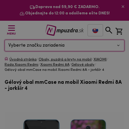
Doprava nad 59,90 € ZADARMO.
Objednajte do 12:00 a odošleme ešte DNES!
MENU
Vyberte značku zariadenia
Úvodná stránka
/
Obaly, puzdrá a kryty na mobil
/
XIAOMI
/
Rada Xiaomi Redmi
/
Xiaomi Redmi 8A
/
Gélové obaly
/
Gélový obal mmCase na mobil Xiaomi Redmi 8A - jorkšír 4
Gélový obal mmCase na mobil Xiaomi Redmi 8A
- jorkšír 4