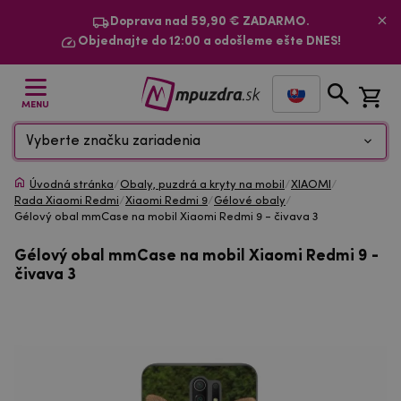
Doprava nad 59,90 € ZADARMO.
Objednajte do 12:00 a odošleme ešte DNES!
MENU
Vyberte značku zariadenia
Úvodná stránka
/
Obaly, puzdrá a kryty na mobil
/
XIAOMI
/
Rada Xiaomi Redmi
/
Xiaomi Redmi 9
/
Gélové obaly
/
Gélový obal mmCase na mobil Xiaomi Redmi 9 - čivava 3
Gélový obal mmCase na mobil Xiaomi Redmi 9 -
čivava 3