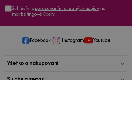
Súhlasím s
spracovaním osobných údajov
na
marketingové účely.
Facebook
Instagram
Youtube
Všetko o nakupovaní
Služby a servis
Nájdete nás v Tábore
info@mpouzdra.cz
+420 604 489 850