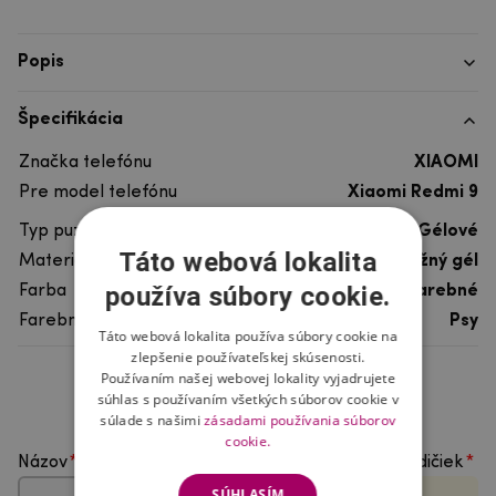
Popis
Špecifikácia
Značka telefónu
XIAOMI
Pre model telefónu
Xiaomi Redmi 9
Typ puzdra
Gélové
Táto webová lokalita
Materiál
pružný gél
používa súbory cookie.
Farba
viacfarebné
Farebný motív
Psy
Táto webová lokalita používa súbory cookie na
zlepšenie používateľskej skúsenosti.
Používaním našej webovej lokality vyjadrujete
Hodnotenie produktu
súhlas s používaním všetkých súborov cookie v
súlade s našimi
zásadami používania súborov
cookie.
Názov
Vyberte počet hviezdičiek
SÚHLASÍM