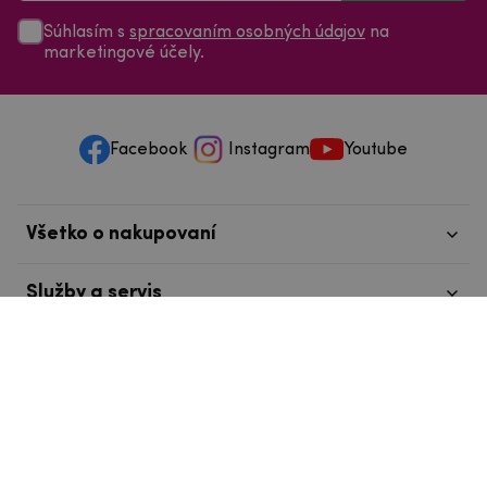
Súhlasím s
spracovaním osobných údajov
na
marketingové účely.
Facebook
Instagram
Youtube
Všetko o nakupovaní
Služby a servis
Nájdete nás v Tábore
info@mpouzdra.cz
+420 604 489 850