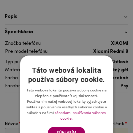
Popis
Špecifikácia
Značka telefónu
XIAOMI
Pre model telefónu
Xiaomi Redmi 9
Typ puzdra
Gélové
Táto webová lokalita
Materiál
pružný gél
používa súbory cookie.
Farba
viacfarebné
Farebný motív
Psy
Táto webová lokalita používa súbory cookie na
zlepšenie používateľskej skúsenosti.
Používaním našej webovej lokality vyjadrujete
Hodnotenie produktu
súhlas s používaním všetkých súborov cookie v
súlade s našimi
zásadami používania súborov
cookie.
Názov
Vyberte počet hviezdičiek
SÚHLASÍM