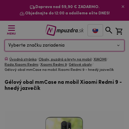
Doprava nad 59,90 € ZADARMO.
Objednajte do 12:00 a odošleme ešte DNES!
MENU
Vyberte značku zariadenia
Úvodná stránka
/
Obaly, puzdrá a kryty na mobil
/
XIAOMI
/
Rada Xiaomi Redmi
/
Xiaomi Redmi 9
/
Gélové obaly
/
Gélový obal mmCase na mobil Xiaomi Redmi 9 - hnedý jazvečík
Gélový obal mmCase na mobil Xiaomi Redmi 9 -
hnedý jazvečík