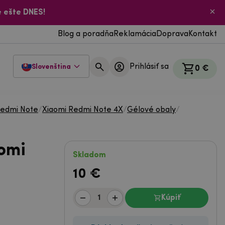
 ešte DNES!
Blog a poradňa
Reklamácia
Doprava
Kontakt
Prihlásiť sa
Slovenština
0 €
Redmi Note
/
Xiaomi Redmi Note 4X
/
Gélové obaly
/
omi
Skladom
10
€
Kúpiť