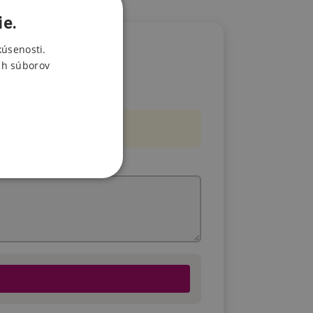
ie.
kúsenosti.
ch súborov