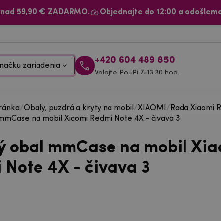
 nad 59,90 € ZADARMO.
Objednajte do 12:00 a odošleme
+420 604 489 850
načku zariadenia
Volajte Po–Pi 7–13.30 hod.
ránka
/
Obaly, puzdrá a kryty na mobil
/
XIAOMI
/
Rada Xiaomi 
mmCase na mobil Xiaomi Redmi Note 4X - čivava 3
ý obal mmCase na mobil Xia
 Note 4X - čivava 3