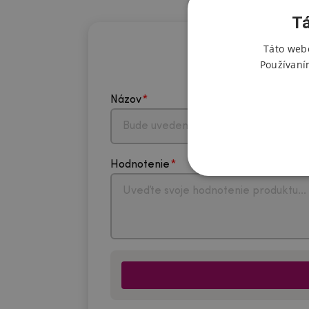
Tá
Táto webo
Používaní
Názov
Hodnotenie