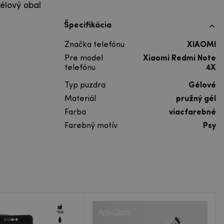
élový obal
Špecifikácia
Značka telefónu
XIAOMI
Pre model
Xiaomi Redmi Note
telefónu
4X
Typ puzdra
Gélové
Materiál
pružný gél
Farba
viacfarebné
Farebný motív
Psy