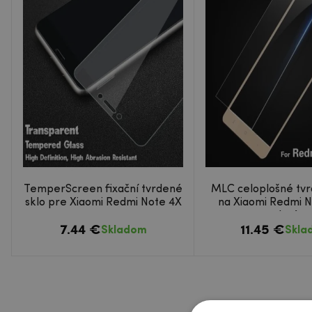
TemperScreen fixační tvrdené
MLC celoplošné tvr
sklo pre Xiaomi Redmi Note 4X
na Xiaomi Redmi N
zlaté
7.44 €
11.45 €
Skladom
Skla