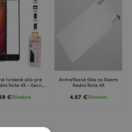
né tvrdené sklo pre
Antireflexná fólia na Xiaomi
dmi Note 4X - čierný
Redmi Note 4X
lem
.59 €
4.57 €
Skladom
Skladom