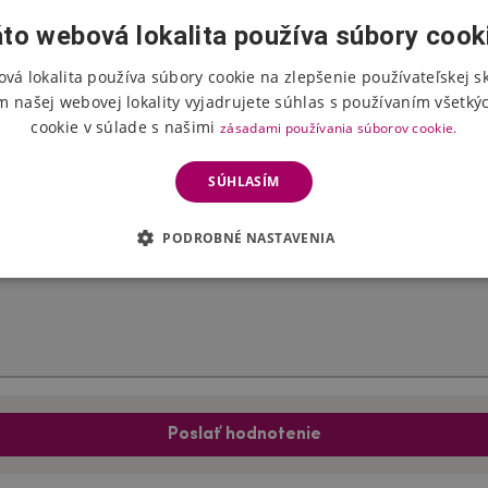
to webová lokalita používa súbory cook
vá lokalita používa súbory cookie na zlepšenie používateľskej s
Hodnotenie produktu
m našej webovej lokality vyjadrujete súhlas s používaním všetký
cookie v súlade s našimi
zásadami používania súborov cookie.
Vyberte počet hviezdičiek
SÚHLASÍM
PODROBNÉ NASTAVENIA
Poslať hodnotenie