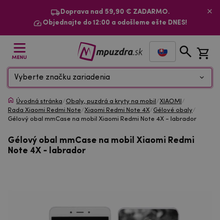
Doprava nad 59,90 € ZADARMO.
Objednajte do 12:00 a odošleme ešte DNES!
MENU
Vyberte značku zariadenia
Úvodná stránka
/
Obaly, puzdrá a kryty na mobil
/
XIAOMI
/
Rada Xiaomi Redmi Note
/
Xiaomi Redmi Note 4X
/
Gélové obaly
/
Gélový obal mmCase na mobil Xiaomi Redmi Note 4X - labrador
Gélový obal mmCase na mobil Xiaomi Redmi
Note 4X - labrador