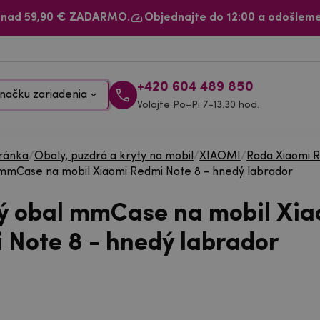
 nad 59,90 € ZADARMO.
Objednajte do 12:00 a odošleme
+420 604 489 850
načku zariadenia
Volajte Po–Pi 7–13.30 hod.
ránka
/
Obaly, puzdrá a kryty na mobil
/
XIAOMI
/
Rada Xiaomi 
mmCase na mobil Xiaomi Redmi Note 8 - hnedý labrador
ý obal mmCase na mobil Xia
 Note 8 - hnedý labrador