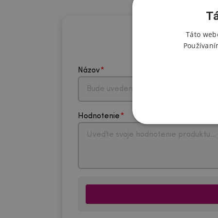
Tá
Táto webo
Používaní
Názov
Hodnotenie