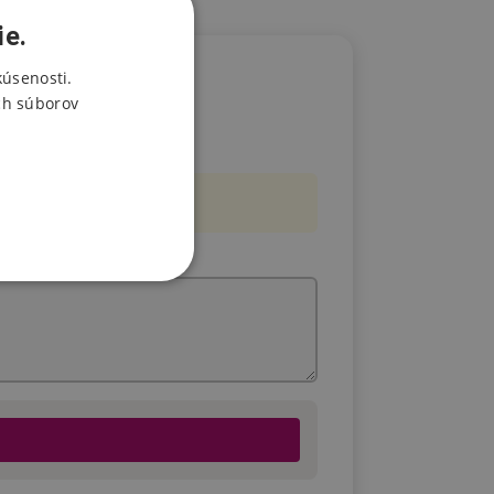
ie.
kúsenosti.
ch súborov