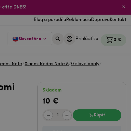
 ešte DNES!
Blog a poradňa
Reklamácia
Doprava
Kontakt
Prihlásiť sa
Slovenština
0 €
Redmi Note
/
Xiaomi Redmi Note 8
/
Gélové obaly
/
omi
Skladom
10
€
Kúpiť