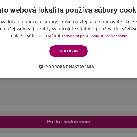
to webová lokalita používa súbory cook
vá lokalita používa súbory cookie na zlepšenie používateľskej s
Hodnotenie produktu
m našej webovej lokality vyjadrujete súhlas s používaním všetký
cookie v súlade s našimi
zásadami používania súborov cookie.
Vyberte počet hviezdičiek
SÚHLASÍM
PODROBNÉ NASTAVENIA
Poslať hodnotenie