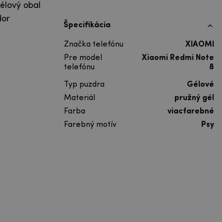
élový obal
dor
Špecifikácia
Značka telefónu
XIAOMI
Pre model
Xiaomi Redmi Note
telefónu
8
Typ puzdra
Gélové
Materiál
pružný gél
Farba
viacfarebné
Farebný motív
Psy