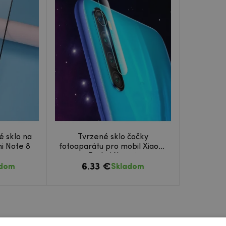
é sklo na
Tvrzené sklo čočky
i Note 8
fotoaparátu pro mobil Xiaomi
Redmi Note 8
6.33 €
adom
Skladom