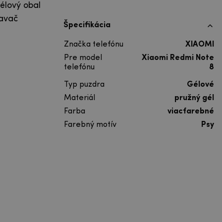
élový obal
tavač
Špecifikácia
Značka telefónu
XIAOMI
Pre model
Xiaomi Redmi Note
telefónu
8
Typ puzdra
Gélové
Materiál
pružný gél
Farba
viacfarebné
Farebný motív
Psy