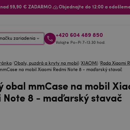
 nad 59,90 € ZADARMO.
Objednajte do 12:00 a odošleme
+420 604 489 850
načku zariadenia
Volajte Po–Pi 7–13.30 hod.
ránka
/
Obaly, puzdrá a kryty na mobil
/
XIAOMI
/
Rada Xiaomi 
mmCase na mobil Xiaomi Redmi Note 8 - maďarský stavač
ý obal mmCase na mobil Xia
 Note 8 - maďarský stavač