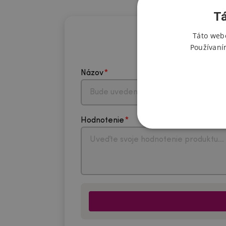
Tá
Táto webo
Používaní
Názov
Hodnotenie