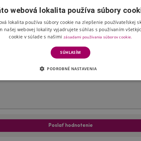
to webová lokalita používa súbory cook
vá lokalita používa súbory cookie na zlepšenie používateľskej s
Hodnotenie produktu
m našej webovej lokality vyjadrujete súhlas s používaním všetký
cookie v súlade s našimi
zásadami používania súborov cookie.
Vyberte počet hviezdičiek
SÚHLASÍM
PODROBNÉ NASTAVENIA
Poslať hodnotenie