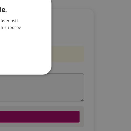
ie.
kúsenosti.
ch súborov