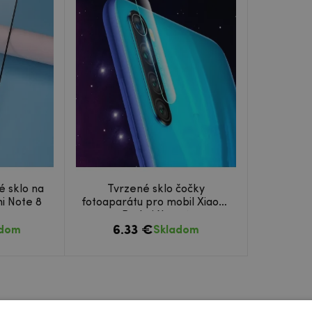
é sklo na
Tvrzené sklo čočky
i Note 8
fotoaparátu pro mobil Xiaomi
Redmi Note 8
6.33 €
adom
Skladom