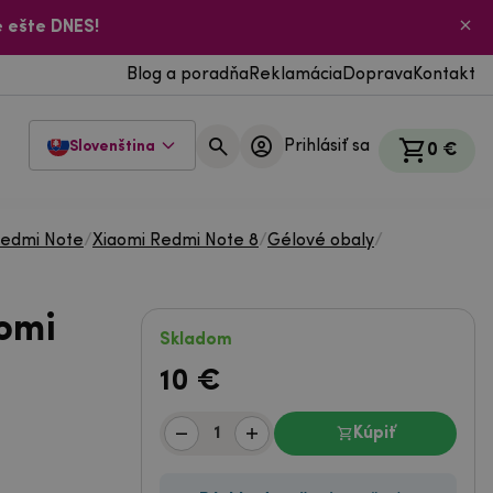
 ešte DNES!
Blog a poradňa
Reklamácia
Doprava
Kontakt
Prihlásiť sa
Slovenština
0 €
Redmi Note
/
Xiaomi Redmi Note 8
/
Gélové obaly
/
omi
Skladom
10
€
Kúpiť