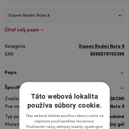
Xiaomi Redmi Note 9
Čítať celý popis
Kategória
Xiaomi Redmi Note 9
EAN
8596579760398
Popis
Špecifikácia
Táto webová lokalita
Značka telefónu
XIAOMI
používa súbory cookie.
Pre model telefónu
Xiaomi Redmi Note 9
Táto webová lokalita používa súbory cookie na
Typ puzdra
Gélové, Ultra odolné
zlepšenie používateľskej skúsenosti.
Materiál
pružný gél
Používaním našej webovej lokality vyjadrujete