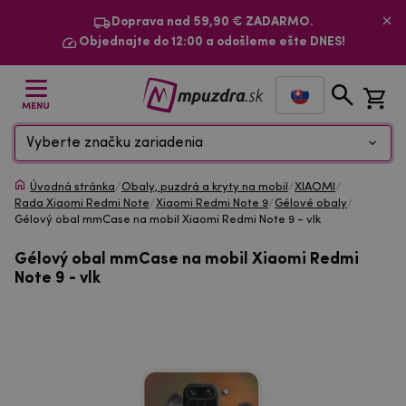
Doprava nad 59,90 € ZADARMO.
Objednajte do 12:00 a odošleme ešte DNES!
MENU
Vyberte značku zariadenia
Úvodná stránka
/
Obaly, puzdrá a kryty na mobil
/
XIAOMI
/
Rada Xiaomi Redmi Note
/
Xiaomi Redmi Note 9
/
Gélové obaly
/
Gélový obal mmCase na mobil Xiaomi Redmi Note 9 - vlk
Gélový obal mmCase na mobil Xiaomi Redmi
Note 9 - vlk