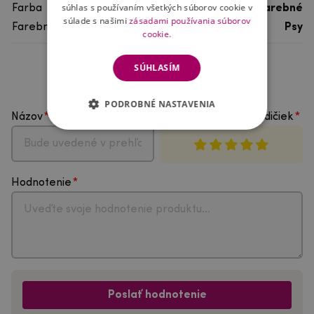
súhlas s používaním všetkých súborov cookie v
Farba
viacfarebné
súlade s našimi
zásadami používania súborov
Farebný motív
Psy
cookie.
SÚHLASÍM
Hodnotenie produktu
PODROBNÉ NASTAVENIA
Názov
Vyberte počet hviezdičiek
Hodnotenie
Poslať hodnotenie