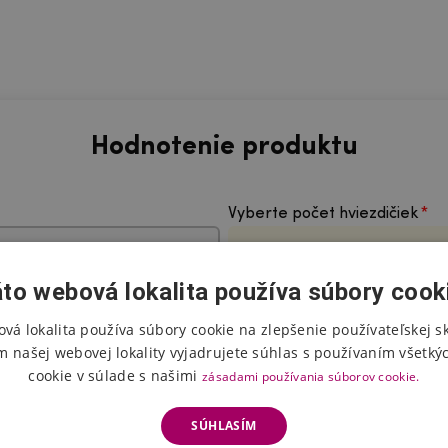
Hodnotenie produktu
Vyberte počet hviezdičiek
to webová lokalita používa súbory cook
vá lokalita používa súbory cookie na zlepšenie používateľskej s
m našej webovej lokality vyjadrujete súhlas s používaním všetký
cookie v súlade s našimi
zásadami používania súborov cookie.
SÚHLASÍM