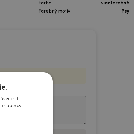
Farba
viacfarebné
Farebný motív
Psy
ie.
kúsenosti.
ch súborov