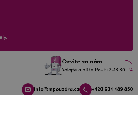
ly.
Ozvite sa nám
Volajte a píšte Po–Pi 7–13.30
info@mpouzdra.cz
+420 604 489 850
ás v Tábore
43/3