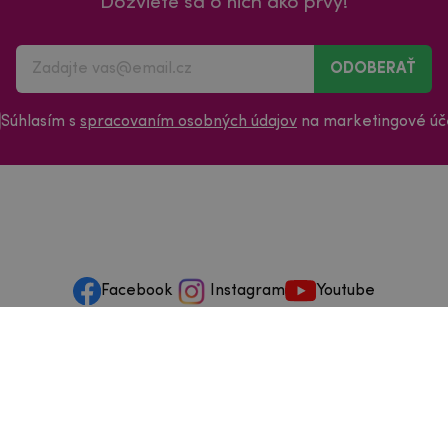
Dozviete sa o nich ako prvý!
ODOBERAŤ
Súhlasím s
spracovaním osobných údajov
na marketingové úče
Facebook
Instagram
Youtube
ervis
Nájdete n
Vančúrova 19