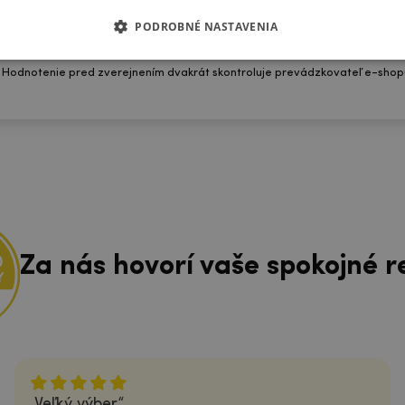
Poslať hodnotenie
PODROBNÉ NASTAVENIA
 Hodnotenie pred zverejnením dvakrát skontroluje prevádzkovateľ e-shop
Za nás hovorí vaše spokojné r
Veľký výber