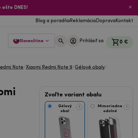
 ešte DNES!
Blog a poradňa
Reklamácia
Doprava
Kontakt
Prihlásiť sa
Slovenština
0 €
Redmi Note
/
Xiaomi Redmi Note 9
/
Gélové obaly
/
omi
Zvoľte variant obalu
Gélový
Mimoriadne
i
i
obal
odolné