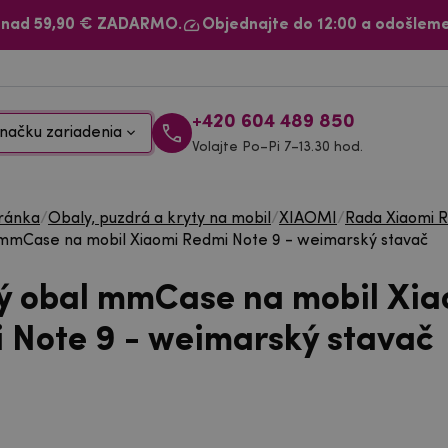
 nad 59,90 € ZADARMO.
Objednajte do 12:00 a odošleme
+420 604 489 850
načku zariadenia
Volajte Po–Pi 7–13.30 hod.
ránka
/
Obaly, puzdrá a kryty na mobil
/
XIAOMI
/
Rada Xiaomi 
mmCase na mobil Xiaomi Redmi Note 9 - weimarský stavač
ý obal mmCase na mobil Xia
 Note 9 - weimarský stavač