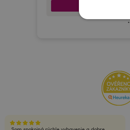
*
Som spokojná,rýchle vybavenie a dobre