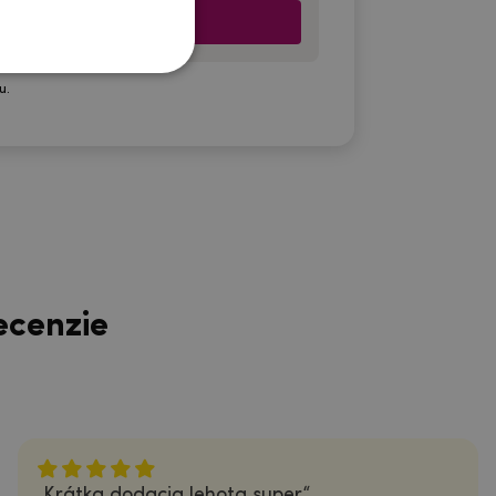
u.
ecenzie
Krátka dodacia lehota super