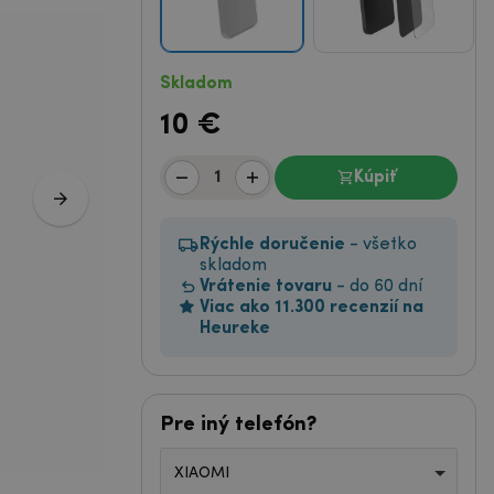
Skladom
10
€
Kúpiť
Rýchle doručenie
- všetko
skladom
Vrátenie tovaru
- do 60 dní
Viac ako 11.300 recenzií na
Heureke
Pre iný telefón?
XIAOMI