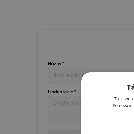
Názov
Tá
Hodnotenie
Táto webo
Používaní