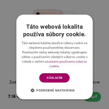
Táto webová lokalita
používa súbory cookie.
Táto webová lokalita používa súbory cookie na
zlepšenie používateľskej skúsenosti.
Používaním našej webovej lokality vyjadrujete
súhlas s používaním všetkých súborov cookie v
súlade s našimi
zásadami používania súborov
cookie.
SÚHLASÍM
Zadné ochranné tvrdené sklo na iPhone 7 a iPhone
8
PODROBNÉ NASTAVENIA
7.16 €
Skladom
Kúpiť