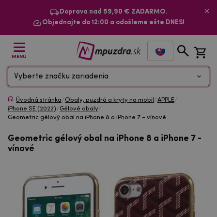
Doprava nad 59,90 € ZADARMO.
Objednajte do 12:00 a odošleme ešte DNES!
MENU
Vyberte značku zariadenia
Úvodná stránka
/
Obaly, puzdrá a kryty na mobil
/
APPLE
/
iPhone SE (2022)
/
Gélové obaly
/
Geometric gélový obal na iPhone 8 a iPhone 7 - vínové
Geometric gélový obal na iPhone 8 a iPhone 7 -
vínové