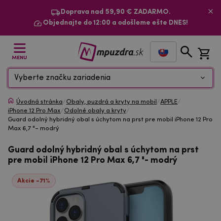
Doprava nad 59,90 € ZADARMO.
Objednajte do 12:00 a odošleme ešte DNES!
MENU
Vyberte značku zariadenia
Úvodná stránka
/
Obaly, puzdrá a kryty na mobil
/
APPLE
/
iPhone 12 Pro Max
/
Odolné obaly a kryty
/
Guard odolný hybridný obal s úchytom na prst pre mobil iPhone 12 Pro
Max 6,7 "- modrý
Guard odolný hybridný obal s úchytom na prst
pre mobil iPhone 12 Pro Max 6,7 "- modrý
Akcie -71%