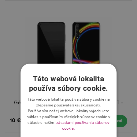
Táto webová lokalita
používa súbory cookie.
Táto webová lokalita používa súbory cookie na
Gélový obal mmCase na mobil Huawei Nova 5T -
zlepšenie používateľskej skúsenosti.
neónové kruhy
Používaním našej webovej lokality vyjadrujete
súhlas s používaním všetkých súborov cookie v
10 €
Skladom
Detail
súlade s našimi
zásadami používania súborov
cookie.