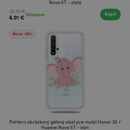
Nova 5T - zlatý
10.73 €
Kúpiť
Skladom
6.01 €
Akcie -52%
Pattern obrázkový gélový obal pre mobil Honor 20 /
Huawei Nova 5T - slon