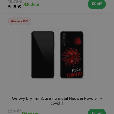
10.73 €
Kúpiť
Skladom
5.15 €
Akcie -35%
Gélový kryt mmCase na mobil Huawei Nova 5T -
covid 3
12.5 €
Kúpiť