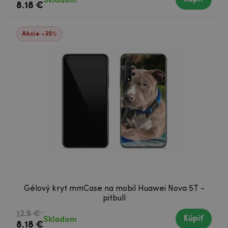
Skladom
8.18 €
Akcie -35%
Gélový kryt mmCase na mobil Huawei Nova 5T -
pitbull
12.5 €
Kúpiť
Skladom
8.18 €