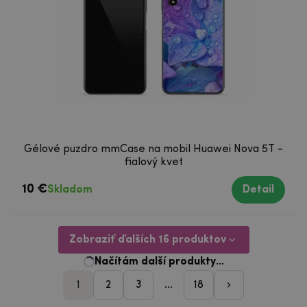
Gélové puzdro mmCase na mobil Huawei Nova 5T -
fialový kvet
10 €
Skladom
Detail
Zobraziť ďalších 16 produktov
1
2
3
...
18
pager_nasleduji