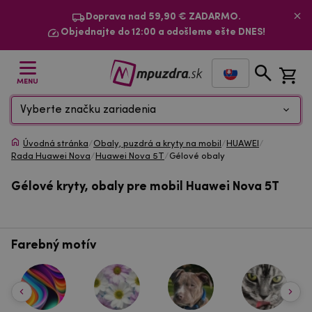
Doprava nad 59,90 € ZADARMO.
Objednajte do 12:00 a odošleme ešte DNES!
MENU
Vyberte značku zariadenia
Úvodná stránka
/
Obaly, puzdrá a kryty na mobil
/
HUAWEI
/
Rada Huawei Nova
/
Huawei Nova 5T
/
Gélové obaly
Gélové kryty, obaly pre mobil Huawei Nova 5T
Farebný motív