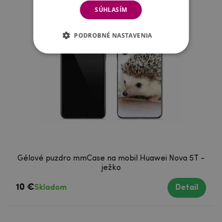
SÚHLASÍM
PODROBNÉ NASTAVENIA
Gélové puzdro mmCase na mobil Huawei Nova 5T -
ježko
10 €
Skladom
Detail