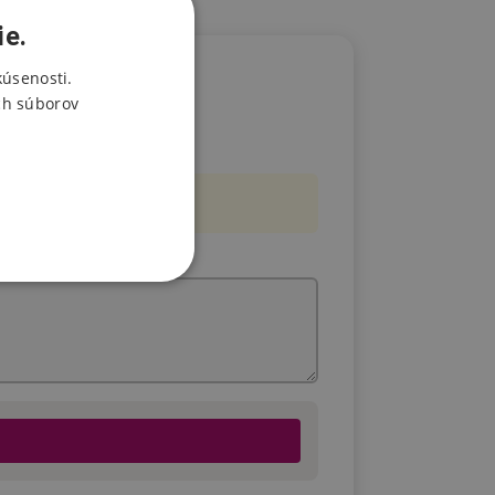
ie.
kúsenosti.
ch súborov