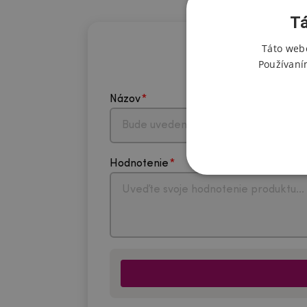
Tá
Táto webo
Používaní
Názov
Hodnotenie