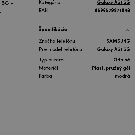
Kategória
Galaxy A51 5G
1 5G -
EAN
8596579971848
.
Špecifikácia
Značka telefónu
SAMSUNG
Pre model telefónu
Galaxy A51 5G
Typ puzdra
Odolné
Materiál
Plast, pružný gél
Farba
modrá