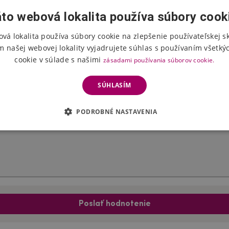
to webová lokalita používa súbory cook
vá lokalita používa súbory cookie na zlepšenie používateľskej s
Hodnotenie produktu
m našej webovej lokality vyjadrujete súhlas s používaním všetký
cookie v súlade s našimi
zásadami používania súborov cookie.
Vyberte počet hviezdičiek
SÚHLASÍM
PODROBNÉ NASTAVENIA
Poslať hodnotenie