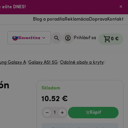
 ešte DNES!
Blog a poradňa
Reklamácia
Doprava
Kontakt
Prihlásiť sa
Slovenština
0 €
ng Galaxy A
/
Galaxy A51 5G
/
Odolné obaly a kryty
/
fón
Skladom
10.52
€
Kúpiť