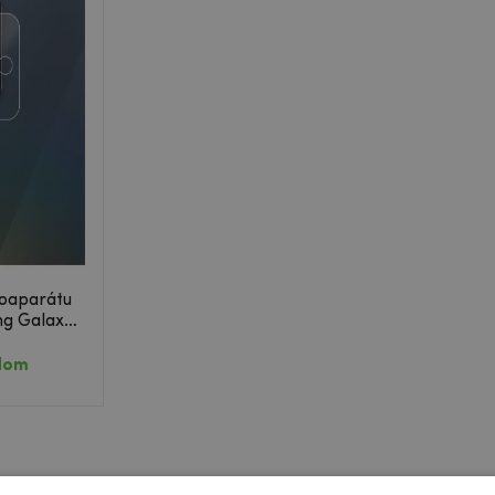
toaparátu
ng Galaxy
dom