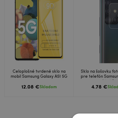
Celoplošné tvrdené sklo na
Sklo na šošovku fo
mobil Samsung Galaxy A51 5G
pre telefón Samsu
A51 5G
12.08 €
4.78 €
Skladom
Skla