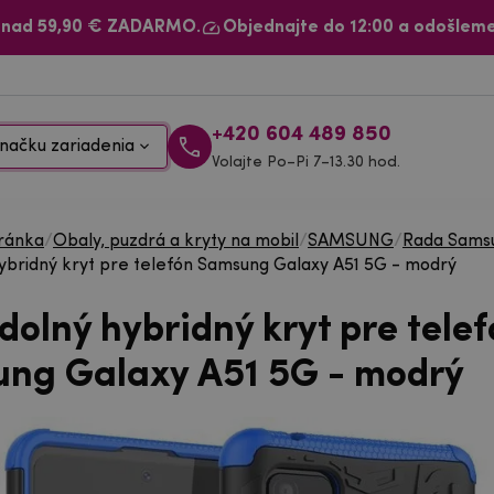
 nad 59,90 € ZADARMO.
Objednajte do 12:00 a odošleme
+420 604 489 850
načku zariadenia
Volajte Po–Pi 7–13.30 hod.
ránka
/
Obaly, puzdrá a kryty na mobil
/
SAMSUNG
/
Rada Samsu
hybridný kryt pre telefón Samsung Galaxy A51 5G - modrý
dolný hybridný kryt pre tele
ng Galaxy A51 5G - modrý