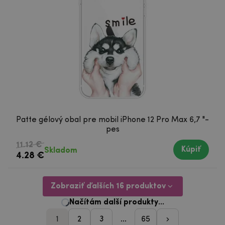
Patte gélový obal pre mobil iPhone 12 Pro Max 6,7 "-
pes
11.12 €
Kúpiť
Skladom
4.28 €
Zobraziť ďalších 16 produktov
1
2
3
...
65
pager_nasleduji