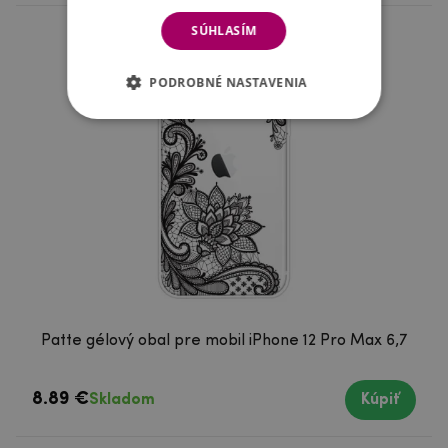
SÚHLASÍM
PODROBNÉ NASTAVENIA
Patte gélový obal pre mobil iPhone 12 Pro Max 6,7
8.89 €
Skladom
Kúpiť