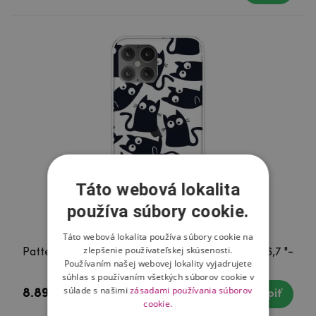
Táto webová lokalita
používa súbory cookie.
Táto webová lokalita používa súbory cookie na
zlepšenie používateľskej skúsenosti.
Patte gélový obal pre mobil iPhone 12 Pro Max 6,7 "-
Používaním našej webovej lokality vyjadrujete
čierne mačky
súhlas s používaním všetkých súborov cookie v
súlade s našimi
zásadami používania súborov
8.89 €
Skladom
Kúpiť
cookie.