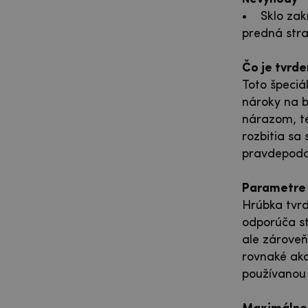
• Sklo zakr
predná stra
Čo je tvrde
Toto špeciá
nároky na b
nárazom, te
rozbitia sa
pravdepodo
Parametre 
Hrúbka tvrd
odporúča st
ale zároveň
rovnaké ako 
používanou 