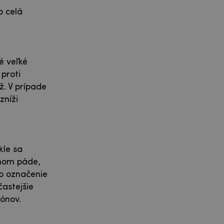
o celá
é veľké
proti
ž. V prípade
zníži
kle sa
dnom páde,
lo označenie
častejšie
fónov.