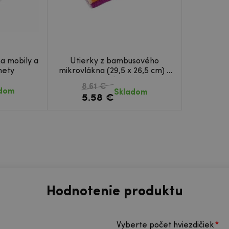
na mobily a
Utierky z bambusového
mety
mikrovlákna (29,5 x 26,5 cm) -
4ks
8.61 €
adom
Skladom
5.58 €
Hodnotenie produktu
Vyberte počet hviezdičiek