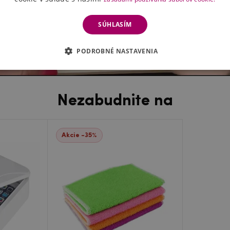
SÚHLASÍM
PODROBNÉ NASTAVENIA
Nezabudnite na
Akcie -35%