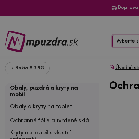
Doprava
Vyberte z
Úvodná st
Nokia 8.3 5G
Ochra
Obaly, puzdrá a kryty na
mobil
Obaly a kryty na tablet
Ochranné fólie a tvrdené sklá
Kryty na mobil s vlastní