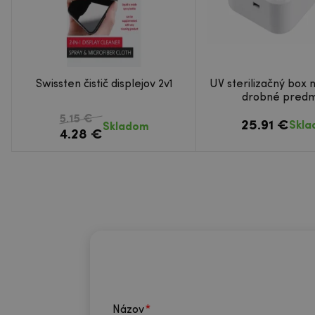
Swissten čistič displejov 2v1
UV sterilizačný box 
drobné pred
5.15 €
25.91 €
Skl
Skladom
4.28 €
Názov