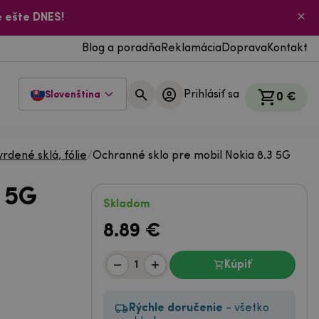
 ešte DNES!
Blog a poradňa
Reklamácia
Doprava
Kontakt
Prihlásiť sa
Slovenština
0 €
vrdené sklá, fólie
/
Ochranné sklo pre mobil Nokia 8.3 5G
3 5G
Skladom
8.89
€
Kúpiť
Rýchle doručenie
- všetko