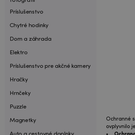
fotografií
Príslušenstvo
Chytré hodinky
Dom a záhrada
Elektro
Príslušenstvo pre akčné kamery
Hračky
Hrnčeky
Puzzle
Ochranné sk
Magnetky
ovplyvnilo j
Auto a cestovné doplnky
•
Ochrana 