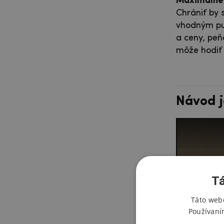
Maximálne 
Chrániť by 
vhodným puz
a ceny, peň
môže hodiť 
Návod j
Tá
Táto webo
Používaní