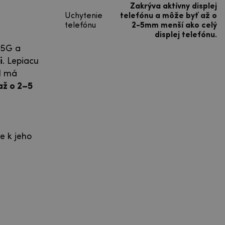
Zakrýva aktívny displej
Uchytenie
telefónu a môže byť až o
telefónu
2-5mm menší ako celý
displej telefónu.
 5G a
i
. Lepiacu
9H má
až o 2–5
e k jeho