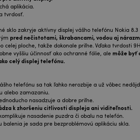
há aplikácia.
 tvrdosť.
 sklo zakryje aktívny displej vášho telefónu Nokia 8.3
 tým
pred nečistotami, škrabancami, vodou aj nárazm
o celej ploche, takže dokonale priľne. Vďaka tvrdosti 
obne vyššiu účinnosť ako ochranné fólie, ale
môže byť 
o celý displej telefónu.
ášho telefónu sa tak ľahko nerozbije a už vôbec nedôjd
iu alebo zamazaniu.
ednoducho nasadzuje a dobre priľne.
za k zhoršeniu citlivosti displeja ani viditeľnosti.
omplikuje nasadenie puzdra či obalu na telefón.
balenia je sada pre bezproblémovú aplikáciu skla.