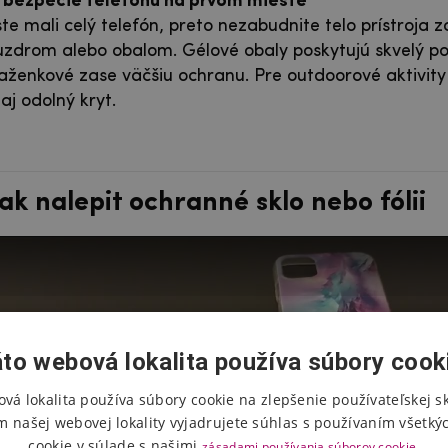
bezpečie telefónu na prvom mieste
ste mali celý telefón, preto nezabudnite telo prístroja 
drom alebo obalom. Gélové obaly poskytujú skvelý po
aženkové zase väčšiu ochranu. Pre outdoorové aktivit
aj odolný kryt.
ak nalepit ochranné sklo nebo fólii
to webová lokalita používa súbory cook
vá lokalita používa súbory cookie na zlepšenie používateľskej s
m našej webovej lokality vyjadrujete súhlas s používaním všetký
Návod jak nalepit ochranné 
cookie v súlade s našimi
zásadami používania súborov cookie.