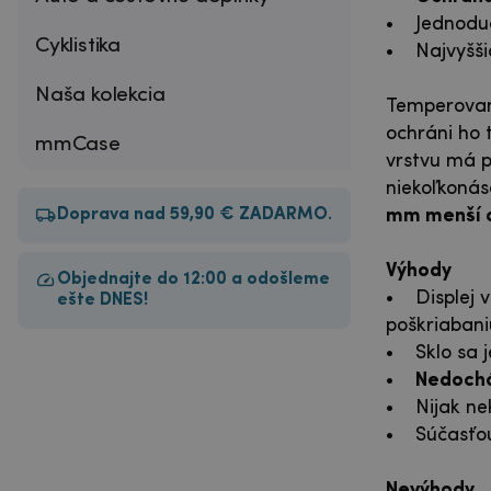
• Jednoduc
Cyklistika
• Najvyššia
Naša kolekcia
Temperované
ochráni ho
mmCase
vrstvu má p
niekoľkonás
Doprava nad 59,90 € ZADARMO.
mm menší ak
Výhody
Objednajte do 12:00 a odošleme
• Displej v
ešte DNES!
poškriaban
• Sklo sa j
•
Nedochád
• Nijak nek
• Súčasťou 
Nevýhody