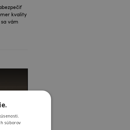
zabezpečiť
mer kvality
y sa vám
ie.
kúsenosti.
ch súborov
sklo nebo fólii