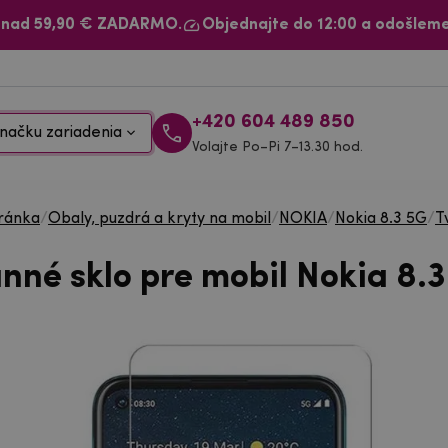
 nad 59,90 € ZADARMO.
Objednajte do 12:00 a odošleme
+420 604 489 850
načku zariadenia
Volajte Po–Pi 7–13.30 hod.
ránka
/
Obaly, puzdrá a kryty na mobil
/
NOKIA
/
Nokia 8.3 5G
/
T
nné sklo pre mobil Nokia 8.