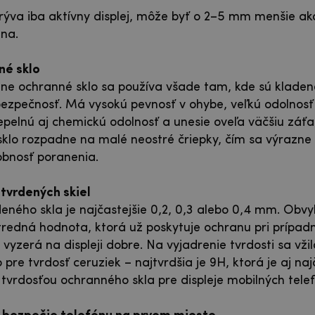
ýva iba aktívny displej, môže byť o 2–5 mm menšie ak
na.
né sklo
lne ochranné sklo sa používa všade tam, kde sú kladen
ezpečnosť. Má vysokú pevnosť v ohybe, veľkú odolnosť 
pelnú aj chemickú odolnosť a unesie oveľa väčšiu záťa
 sklo rozpadne na malé neostré čriepky, čím sa výrazne 
bnosť poranenia.
tvrdených skiel
eného skla je najčastejšie 0,2, 0,3 alebo 0,4 mm. Obvy
redná hodnota, ktorá už poskytuje ochranu pri prípa
 vyzerá na displeji dobre. Na vyjadrenie tvrdosti sa vži
pre tvrdosť ceruziek – najtvrdšia je 9H, ktorá je aj naj
tvrdosťou ochranného skla pre displeje mobilných tele