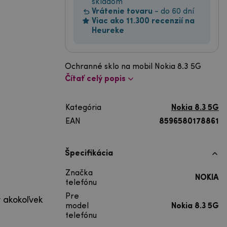
skladom
Vrátenie tovaru
- do 60 dní
Viac ako 11.300 recenzií na
Heureke
Ochranné sklo na mobil Nokia 8.3 5G
Čítať celý popis
Kategória
Nokia 8.3 5G
EAN
8596580178861
Špecifikácia
Značka
NOKIA
telefónu
Pre
y akokoľvek
model
Nokia 8.3 5G
telefónu