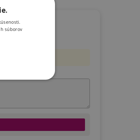
ie.
kúsenosti.
ch súborov