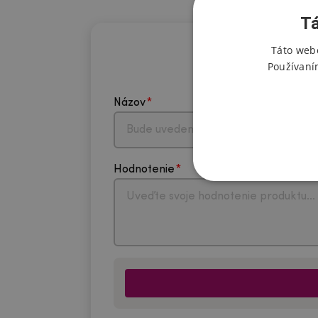
Tá
Táto webo
Používaní
Názov
Hodnotenie