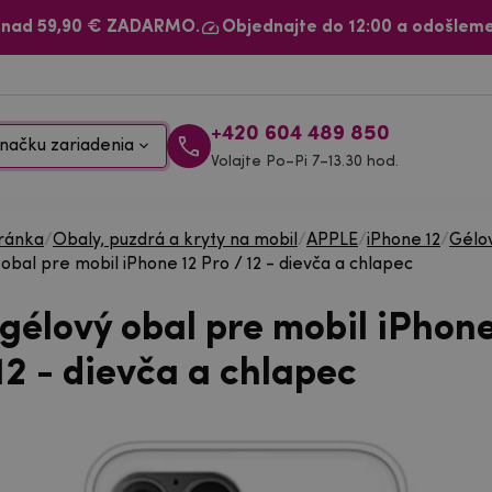
 nad 59,90 € ZADARMO.
Objednajte do 12:00 a odošleme
+420 604 489 850
načku zariadenia
Volajte Po–Pi 7–13.30 hod.
ránka
/
Obaly, puzdrá a kryty na mobil
/
APPLE
/
iPhone 12
/
Gélo
obal pre mobil iPhone 12 Pro / 12 - dievča a chlapec
gélový obal pre mobil iPhone
12 - dievča a chlapec