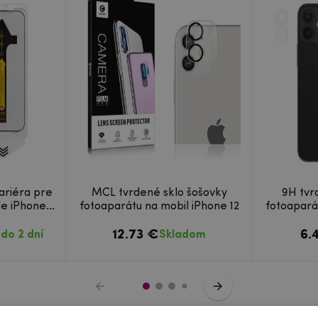
ariéra pre
MCL tvrdené sklo šošovky
9H tvr
le iPhone
fotoaparátu na mobil iPhone 12
fotoapará
12.73 €
6.
do 2 dní
Skladom