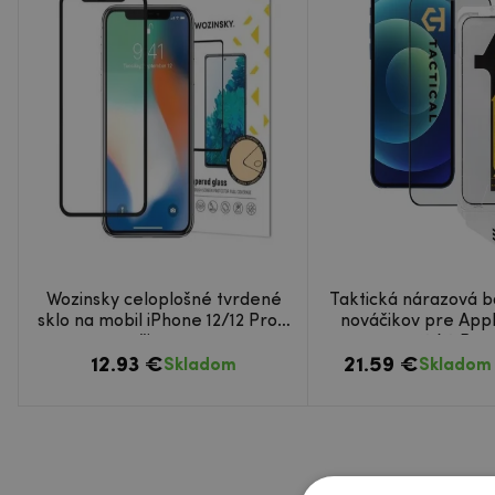
Wozinsky celoplošné tvrdené
Taktická nárazová b
sklo na mobil iPhone 12/12 Pro -
nováčikov pre App
čierne
12/12 Pro
12.93 €
21.59 €
Skladom
Skladom 