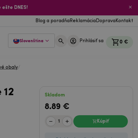
 ešte DNES!
Blog a poradňa
Reklamácia
Doprava
Kontakt
Prihlásiť sa
Slovenština
0 €
vé obaly
/
 12
Skladom
8.89
€
Kúpiť