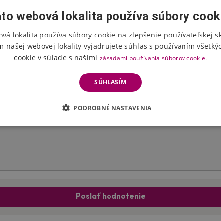
to webová lokalita používa súbory cook
vá lokalita používa súbory cookie na zlepšenie používateľskej s
Hodnotenie produktu
m našej webovej lokality vyjadrujete súhlas s používaním všetký
cookie v súlade s našimi
zásadami používania súborov cookie.
Vyberte počet hviezdičiek
SÚHLASÍM
PODROBNÉ NASTAVENIA
Poslať hodnotenie