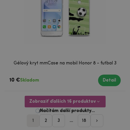
Gélový kryt mmCase na mobil Honor 8 - futbal 3
10 €
Skladom
Detail
Zobraziť ďalších 16 produktov
1
2
3
...
18
pager_nasleduji