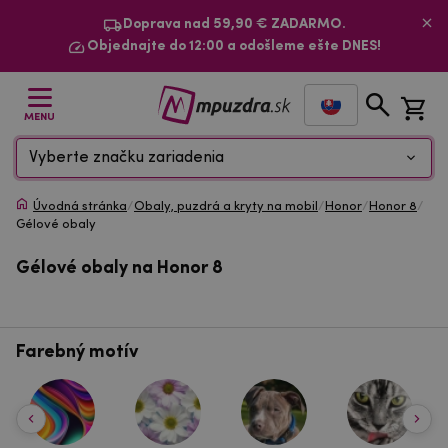
Doprava nad 59,90 € ZADARMO.
Objednajte do 12:00 a odošleme ešte DNES!
MENU
Vyberte značku zariadenia
Úvodná stránka
/
Obaly, puzdrá a kryty na mobil
/
Honor
/
Honor 8
/
Gélové obaly
Gélové obaly na Honor 8
Farebný motív