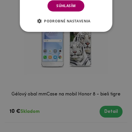
SÚHLASÍM
PODROBNÉ NASTAVENIA
Gélový obal mmCase na mobil Honor 8 - bieli tigre
10 €
Skladom
Detail