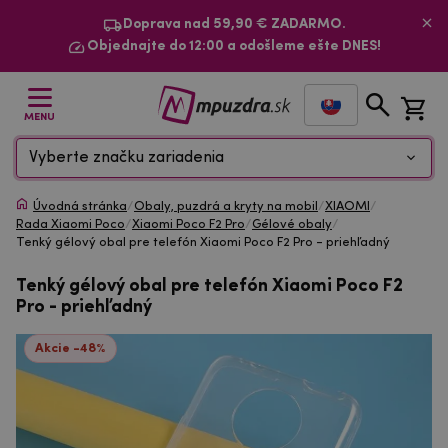
Doprava nad 59,90 € ZADARMO.
Objednajte do 12:00 a odošleme ešte DNES!
MENU
Vyberte značku zariadenia
Úvodná stránka
/
Obaly, puzdrá a kryty na mobil
/
XIAOMI
/
Rada Xiaomi Poco
/
Xiaomi Poco F2 Pro
/
Gélové obaly
/
Tenký gélový obal pre telefón Xiaomi Poco F2 Pro - priehľadný
Tenký gélový obal pre telefón Xiaomi Poco F2
Pro - priehľadný
Akcie -48%