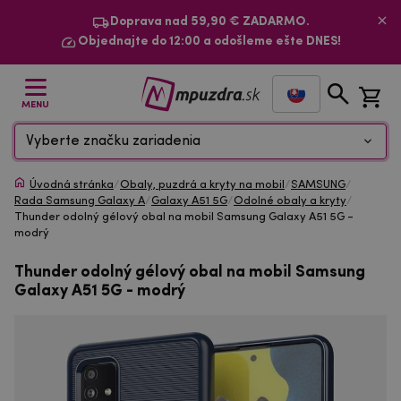
Doprava nad 59,90 € ZADARMO.
Objednajte do 12:00 a odošleme ešte DNES!
MENU
Vyberte značku zariadenia
Úvodná stránka
/
Obaly, puzdrá a kryty na mobil
/
SAMSUNG
/
Rada Samsung Galaxy A
/
Galaxy A51 5G
/
Odolné obaly a kryty
/
Thunder odolný gélový obal na mobil Samsung Galaxy A51 5G -
modrý
Thunder odolný gélový obal na mobil Samsung
Galaxy A51 5G - modrý