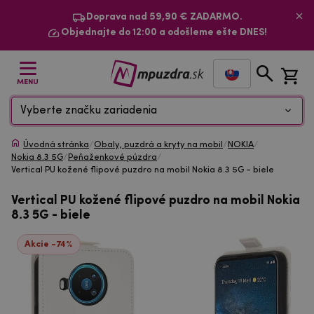
Doprava nad 59,90 € ZADARMO.
Objednajte do 12:00 a odošleme ešte DNES!
MENU
Vyberte značku zariadenia
Úvodná stránka
/
Obaly, puzdrá a kryty na mobil
/
NOKIA
/
Nokia 8.3 5G
/
Peňaženkové púzdra
/
Vertical PU kožené flipové puzdro na mobil Nokia 8.3 5G - biele
Vertical PU kožené flipové puzdro na mobil Nokia
8.3 5G - biele
Akcie -74%