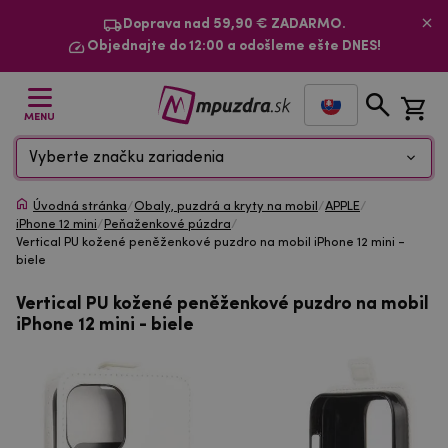
Doprava nad 59,90 € ZADARMO.
Objednajte do 12:00 a odošleme ešte DNES!
MENU
Vyberte značku zariadenia
Úvodná stránka
/
Obaly, puzdrá a kryty na mobil
/
APPLE
/
iPhone 12 mini
/
Peňaženkové púzdra
/
Vertical PU kožené peněženkové puzdro na mobil iPhone 12 mini -
biele
Vertical PU kožené peněženkové puzdro na mobil
iPhone 12 mini - biele