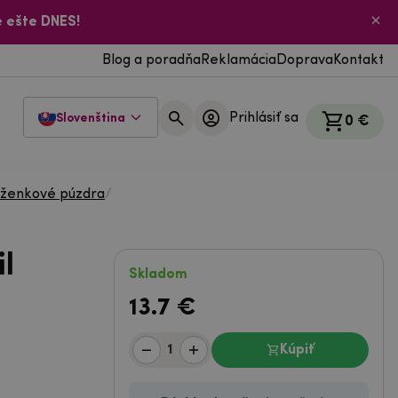
 ešte DNES!
Blog a poradňa
Reklamácia
Doprava
Kontakt
Prihlásiť sa
Slovenština
0 €
ženkové púzdra
/
l
Skladom
13.7
€
Kúpiť