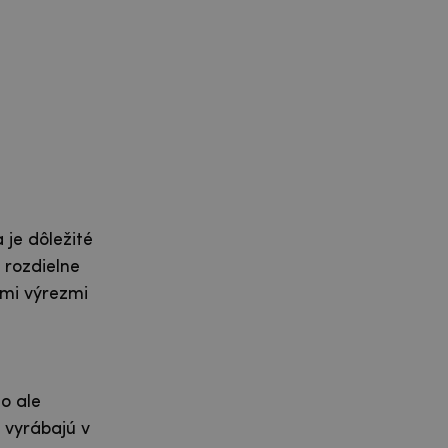
je dôležité
 rozdielne
ými výrezmi
o ale
 vyrábajú v