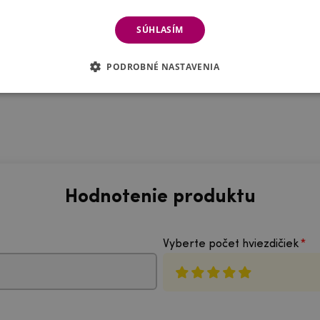
ené sklo na
5.3
SÚHLASÍM
adom
PODROBNÉ NASTAVENIA
Hodnotenie produktu
Vyberte počet hviezdičiek