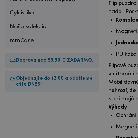
Flip puzdrá
nadol. Posk
Cyklistika
Komplexn
Naša kolekcia
Magnetic
mmCase
Jednodu
PU koža 
Doprava nad 59,90 € ZADARMO.
Flipové puz
vnútorná č
Objednajte do 12:00 a odošleme
Mobil dovnú
ešte DNES!
nehrozí, že
ktorí majú 
Výhody
Ochráni 
Magnetic