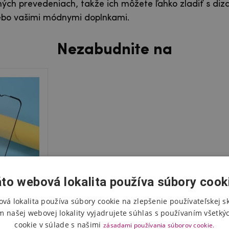
ých prevedeniach, takže ich môžete ľahko zladiť s di
ebo vašimi módnymi doplnkami.
Nezabudnite na
to webová lokalita používa súbory cook
vá lokalita používa súbory cookie na zlepšenie používateľskej s
m našej webovej lokality vyjadrujete súhlas s používaním všetký
cookie v súlade s našimi
zásadami používania súborov cookie.