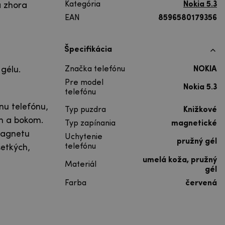
Kategória
Nokia 5.3
a zhora
EAN
8596580179356
Špecifikácia
gélu.
Značka telefónu
NOKIA
Pre model
Nokia 5.3
telefónu
nu telefónu,
Typ puzdra
Knižkové
m a bokom.
Typ zapínania
magnetické
magnetu
Uchytenie
pružný gél
telefónu
šetkých,
umelá koža, pružný
Materiál
gél
Farba
červená