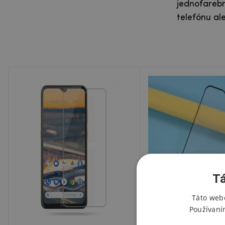
jednofarebn
telefónu al
Tá
Táto webo
Používaní