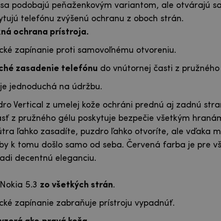
 sa podobajú peňaženkovým variantom, ale otvárajú s
ytujú telefónu zvýšenú ochranu z oboch strán.
á ochrana prístroja.
ké zapínanie proti samovoľnému otvoreniu.
ché zasadenie telefónu
do vnútornej časti z pružného 
je jednoduchá na údržbu.
dro Vertical z umelej kože ochráni prednú aj zadnú stra
asť z pružného gélu poskytuje bezpečie všetkým hraná
tra ľahko zasadíte, puzdro ľahko otvoríte, ale vďaka 
 by k tomu došlo samo od seba. Červená farba je pre v
radi decentnú eleganciu.
Nokia 5.3
zo všetkých strán
.
ké zapínanie zabraňuje prístroju vypadnúť.