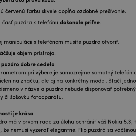
yzerá ako
pravá koža
.
ú červenú farbu skvele dopĺňa ozdobné prešívanie.
 časť puzdra k telefónu
dokonale priľne
.
ej manipulácii s telefónom musíte puzdro otvoriť.
äčšuje objem prístroja.
é puzdro dobre sedelo
ametrom pri výbere je samozrejme samotný telefón a 
ielen na značku, ale aj na konkrétny model. Stačí jedno
 písmeno v názve a puzdro nebude disponovať potrebn
y či šošovku fotoaparátu.
hosti je krása
dro má v prvom rade za úlohu ochrániť váš Nokia 5.3, t
že nemusí vyzerať elegantne. Flip puzdrá sa väčšinou