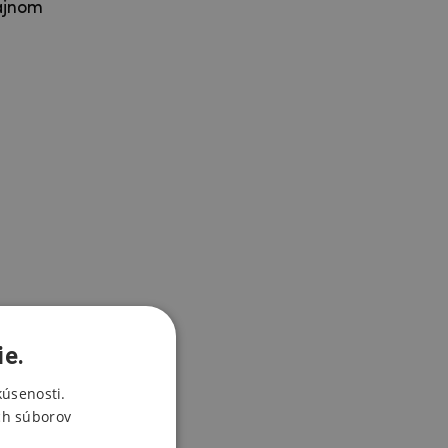
zajnom
ie.
kúsenosti.
ch súborov