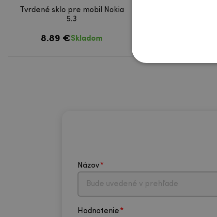
Tvrdené sklo pre mobil Nokia
Silk celoplošné tvrd
5.3
mobil Nokia 
8.89 €
12.08 €
Skladom
Skl
Názov
Hodnotenie