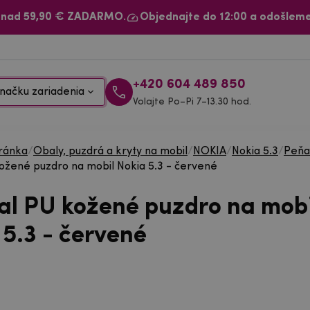
 nad 59,90 € ZADARMO.
Objednajte do 12:00 a odošleme
+420 604 489 850
načku zariadenia
Volajte Po–Pi 7–13.30 hod.
ránka
/
Obaly, puzdrá a kryty na mobil
/
NOKIA
/
Nokia 5.3
/
Peňa
kožené puzdro na mobil Nokia 5.3 - červené
cal PU kožené puzdro na mobi
 5.3 - červené