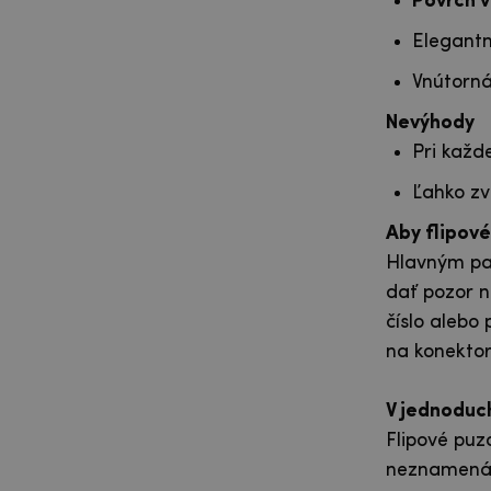
Povrch v
Elegantn
Vnútorná
Nevýhody
Pri každ
Ľahko zv
Aby flipov
Hlavným par
dať pozor n
číslo alebo
na konektor
V jednoduc
Flipové puz
neznamená, 