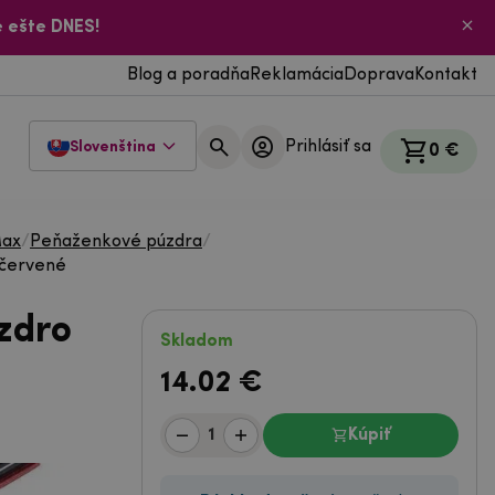
 ešte DNES!
Blog a poradňa
Reklamácia
Doprava
Kontakt
Prihlásiť sa
Slovenština
0 €
Max
/
Peňaženkové púzdra
/
 červené
zdro
Skladom
14.02
€
Kúpiť