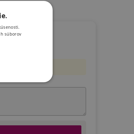
ie.
kúsenosti.
ch súborov