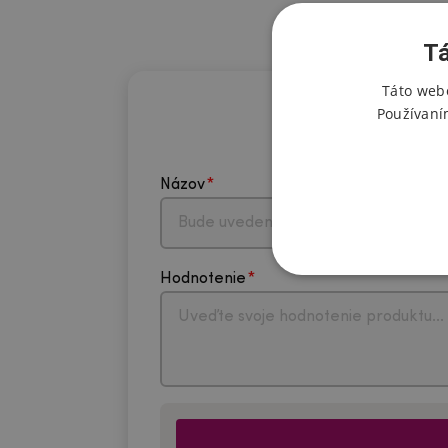
Tá
Táto webo
Používaní
Názov
Hodnotenie