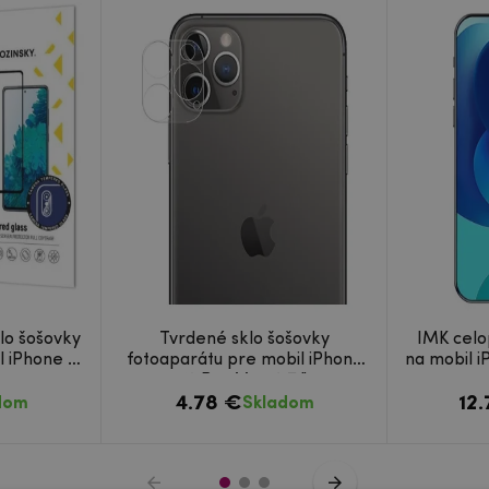
lo šošovky
Tvrdené sklo šošovky
IMK celo
 iPhone 12
fotoaparátu pre mobil iPhone
na mobil i
12 Pro Max 6,7 "
4.78 €
12
dom
Skladom