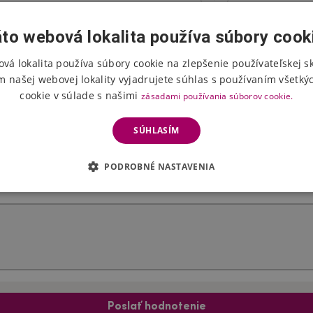
to webová lokalita používa súbory cook
vá lokalita používa súbory cookie na zlepšenie používateľskej s
m našej webovej lokality vyjadrujete súhlas s používaním všetký
Hodnotenie produktu
cookie v súlade s našimi
zásadami používania súborov cookie.
Vyberte počet hviezdičiek
SÚHLASÍM
PODROBNÉ NASTAVENIA
Poslať hodnotenie