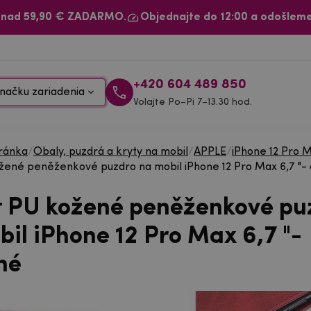
 nad 59,90 € ZADARMO.
Objednajte do 12:00 a odošleme
+420 604 489 850
načku zariadenia
Volajte Po–Pi 7–13.30 hod.
ránka
/
Obaly, puzdrá a kryty na mobil
/
APPLE
/
iPhone 12 Pro 
žené peněženkové puzdro na mobil iPhone 12 Pro Max 6,7 "-
t PU kožené peněženkové pu
bil iPhone 12 Pro Max 6,7 "-
né