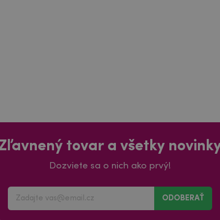
Zľavnený tovar a všetky novink
Dozviete sa o nich ako prvý!
ODOBERAŤ