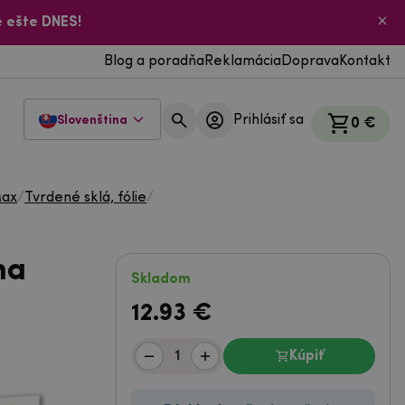
 ešte DNES!
Blog a poradňa
Reklamácia
Doprava
Kontakt
Prihlásiť sa
Slovenština
0 €
Max
/
Tvrdené sklá, fólie
/
na
Skladom
12.93
€
Kúpiť