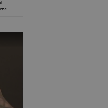
ti
erne
sklo nebo fólii