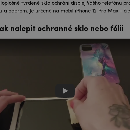
loplošné tvrdené sklo ochráni displej Vášho telefónu pro
u a oderom. Je určené na mobil iPhone 12 Pro Max - či
ak nalepit ochranné sklo nebo fólii
Návod jak nalepit ochranné 