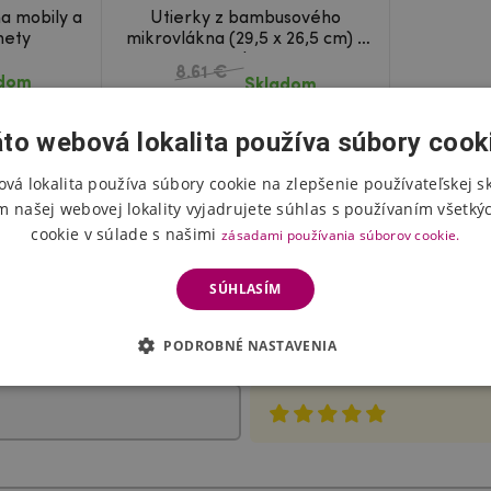
na mobily a
Utierky z bambusového
mety
mikrovlákna (29,5 x 26,5 cm) -
4ks
8.61 €
adom
Skladom
5.58 €
to webová lokalita používa súbory cook
vá lokalita používa súbory cookie na zlepšenie používateľskej s
m našej webovej lokality vyjadrujete súhlas s používaním všetký
cookie v súlade s našimi
zásadami používania súborov cookie.
SÚHLASÍM
Hodnotenie produktu
PODROBNÉ NASTAVENIA
Vyberte počet hviezdičiek