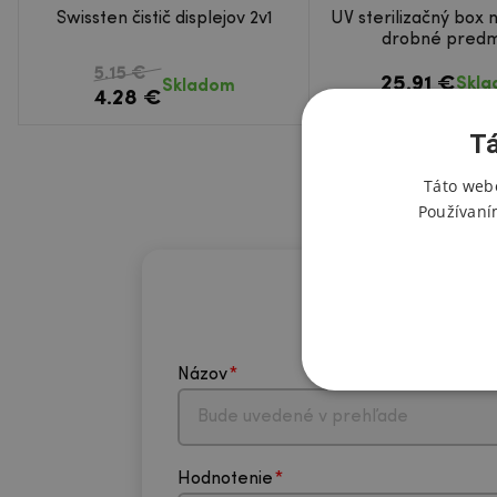
Swissten čistič displejov 2v1
UV sterilizačný box 
drobné pred
5.15 €
25.91 €
Skl
Skladom
4.28 €
Tá
Táto webo
Používaní
Názov
Hodnotenie