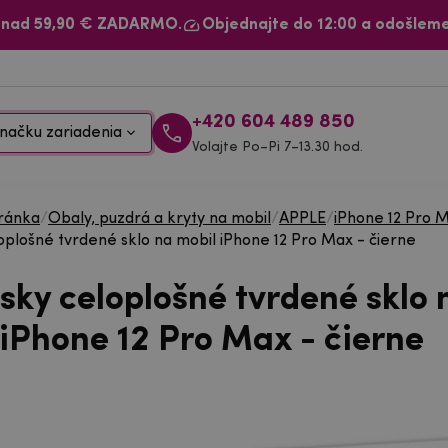
 nad 59,90 € ZADARMO.
Objednajte do 12:00 a odošleme
+420 604 489 850
načku zariadenia
Volajte Po–Pi 7–13.30 hod.
ránka
/
Obaly, puzdrá a kryty na mobil
/
APPLE
/
iPhone 12 Pro 
oplošné tvrdené sklo na mobil iPhone 12 Pro Max - čierne
sky celoplošné tvrdené sklo 
 iPhone 12 Pro Max - čierne