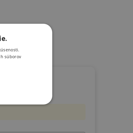
ie.
kúsenosti.
ch súborov