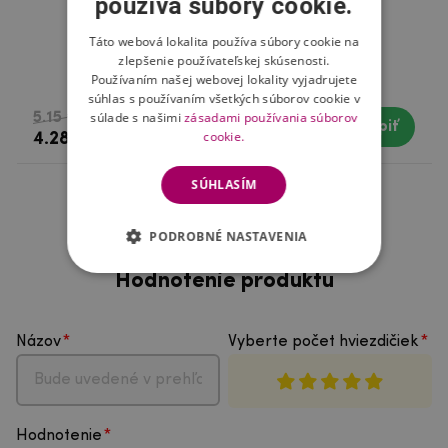
používa súbory cookie.
Táto webová lokalita používa súbory cookie na
zlepšenie používateľskej skúsenosti.
Swissten čistič displejov 2v1
Používaním našej webovej lokality vyjadrujete
súhlas s používaním všetkých súborov cookie v
súlade s našimi
zásadami používania súborov
5.15 €
Kúpiť
Skladom
cookie.
4.28 €
SÚHLASÍM
PODROBNÉ NASTAVENIA
Hodnotenie produktu
Názov
Vyberte počet hviezdičiek
Hodnotenie