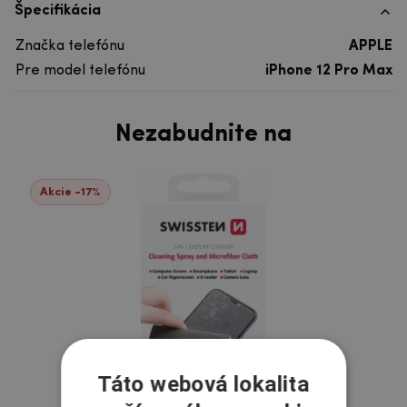
Špecifikácia
Značka telefónu
APPLE
Pre model telefónu
iPhone 12 Pro Max
Nezabudnite na
Akcie -17%
Táto webová lokalita