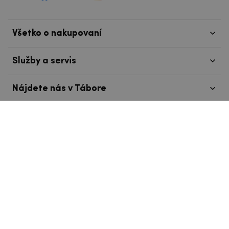
Všetko o nakupovaní
Služby a servis
Nájdete nás v Tábore
info@mpouzdra.cz
+420 604 489 850