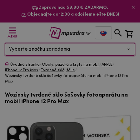
Doprava nad 59,90 € ZADARMO.
Objednajte do 12:00 a odošleme ešte DNES!
MENU
Vyberte značku zariadenia
Úvodná stránka
/
Obaly, puzdrá a kryty na mobil
/
APPLE
/
iPhone 12 Pro Max
/
Tvrdené sklá, fólie
/
Wozinsky tvrdené sklo šošovky fotoaparátu na mobil iPhone 12 Pro
Max
Wozinsky tvrdené sklo šošovky fotoaparátu na
mobil iPhone 12 Pro Max