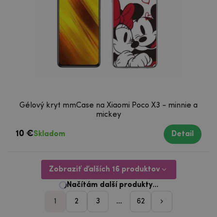
Gélový kryt mmCase na Xiaomi Poco X3 - minnie a
mickey
10 €
Skladom
Detail
Zobraziť ďalších 16 produktov
1
2
3
...
62
pager_nasleduji