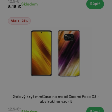
12.5 €
Kúpiť
Skladom
8.18 €
Akcie -35%
Gélový kryt mmCase na mobil Xiaomi Poco X3 -
abstraktné vzor 5
12.5 €
Kúpiť