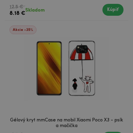
12.5 €
Kúpiť
Skladom
8.18 €
Akcie -35%
Gélový kryt mmCase na mobil Xiaomi Poco X3 - psík
a mačička