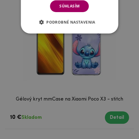
SÚHLASÍM
PODROBNÉ NASTAVENIA
Gélový kryt mmCase na Xiaomi Poco X3 - stitch
10 €
Skladom
Detail