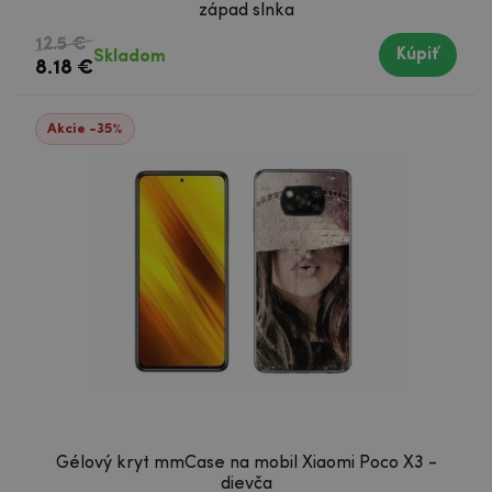
západ slnka
12.5 €
Kúpiť
Skladom
8.18 €
Akcie -35%
Gélový kryt mmCase na mobil Xiaomi Poco X3 -
dievča