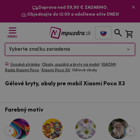
Doprava nad 59,90 € ZADARMO.
Objednajte do 12:00 a odošleme ešte DNES!
MENU
Vyberte značku zariadenia
Úvodná stránka
/
Obaly, puzdrá a kryty na mobil
/
XIAOMI
/
Rada Xiaomi Poco
/
Xiaomi Poco X3
/
Gélové obaly
Gélové kryty, obaly pre mobil Xiaomi Poco X3
Farebný motív