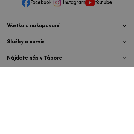
Facebook
Instagram
Youtube
Všetko o nakupovaní
Služby a servis
Nájdete nás v Tábore
info@mpouzdra.cz
+420 604 489 850