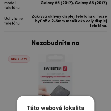
model
Galaxy A5 (2017), Galaxy A5 (2017)
telefónu
Zakrýva aktívny displej telefónu a môže
Uchytenie
byť až o 2-5mm menší ako celý displej
telefónu
telefónu.
Nezabudnite na
Akcie -17%
Táto webová lokalita