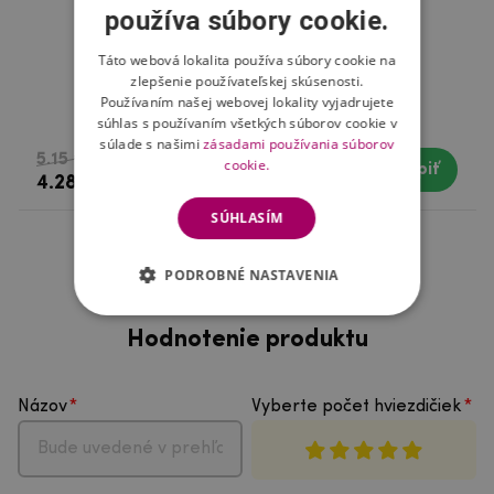
používa súbory cookie.
Táto webová lokalita používa súbory cookie na
zlepšenie používateľskej skúsenosti.
Používaním našej webovej lokality vyjadrujete
Swissten čistič displejov 2v1
súhlas s používaním všetkých súborov cookie v
súlade s našimi
zásadami používania súborov
5.15 €
cookie.
Kúpiť
Skladom
4.28 €
SÚHLASÍM
PODROBNÉ NASTAVENIA
Hodnotenie produktu
Názov
Vyberte počet hviezdičiek