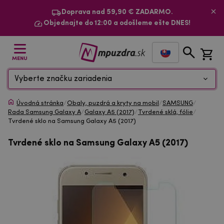
Doprava nad 59,90 € ZADARMO.
Objednajte do 12:00 a odošleme ešte DNES!
MENU
Vyberte značku zariadenia
Úvodná stránka
/
Obaly, puzdrá a kryty na mobil
/
SAMSUNG
/
Rada Samsung Galaxy A
/
Galaxy A5 (2017)
/
Tvrdené sklá, fólie
/
Tvrdené sklo na Samsung Galaxy A5 (2017)
Tvrdené sklo na Samsung Galaxy A5 (2017)