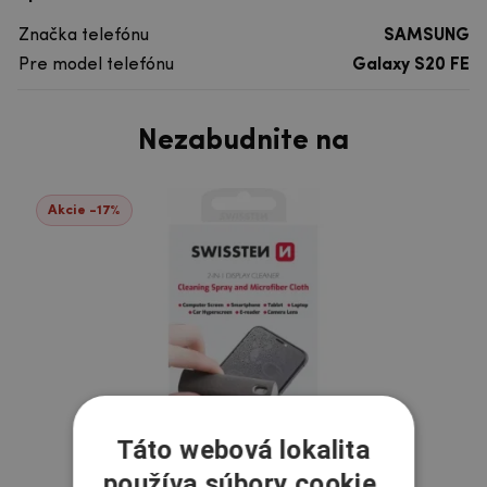
Značka telefónu
SAMSUNG
Pre model telefónu
Galaxy S20 FE
Nezabudnite na
Akcie -17%
Táto webová lokalita
používa súbory cookie.