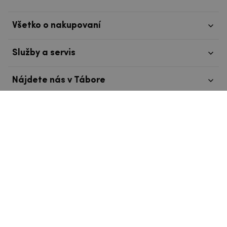
Všetko o nakupovaní
Služby a servis
Nájdete nás v Tábore
info@mpouzdra.cz
+420 604 489 850