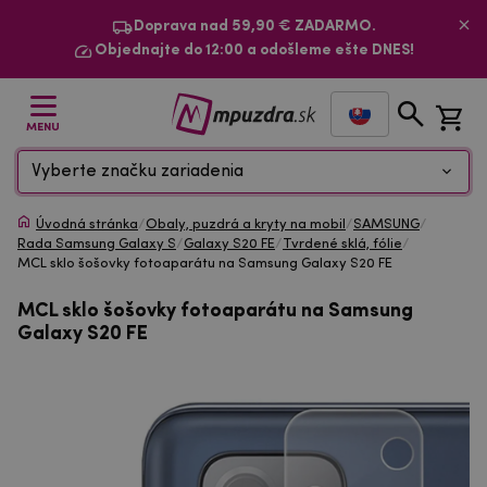
Doprava nad 59,90 € ZADARMO.
Objednajte do 12:00 a odošleme ešte DNES!
MENU
Vyberte značku zariadenia
Úvodná stránka
/
Obaly, puzdrá a kryty na mobil
/
SAMSUNG
/
Rada Samsung Galaxy S
/
Galaxy S20 FE
/
Tvrdené sklá, fólie
/
MCL sklo šošovky fotoaparátu na Samsung Galaxy S20 FE
MCL sklo šošovky fotoaparátu na Samsung
Galaxy S20 FE