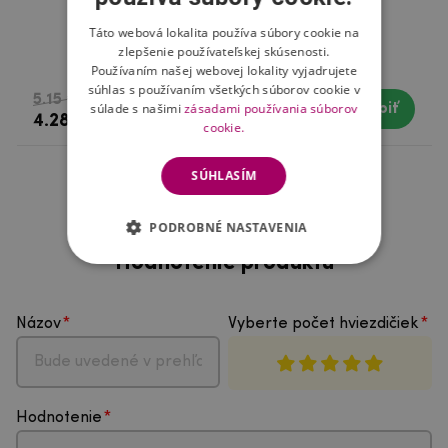
Táto webová lokalita používa súbory cookie na
Swissten čistič displejov 2v1
zlepšenie používateľskej skúsenosti.
Používaním našej webovej lokality vyjadrujete
súhlas s používaním všetkých súborov cookie v
5.15 €
súlade s našimi
zásadami používania súborov
Kúpiť
Skladom
4.28 €
cookie.
SÚHLASÍM
PODROBNÉ NASTAVENIA
Hodnotenie produktu
Názov
Vyberte počet hviezdičiek
Hodnotenie