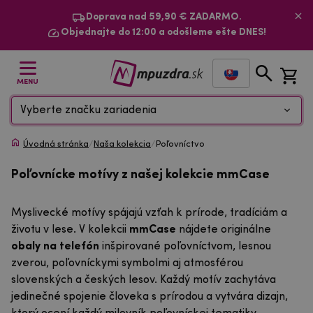
Doprava nad 59,90 € ZADARMO.
Objednajte do 12:00 a odošleme ešte DNES!
MENU
Vyberte značku zariadenia
Úvodná stránka
/
Naša kolekcia
/
Poľovníctvo
Poľovnícke motívy z našej kolekcie mmCase
Myslivecké motívy spájajú vzťah k prírode, tradíciám a
životu v lese. V kolekcii
mmCase
nájdete originálne
obaly na telefón
inšpirované poľovníctvom, lesnou
zverou, poľovníckymi symbolmi aj atmosférou
slovenských a českých lesov. Každý motív zachytáva
jedinečné spojenie človeka s prírodou a vytvára dizajn,